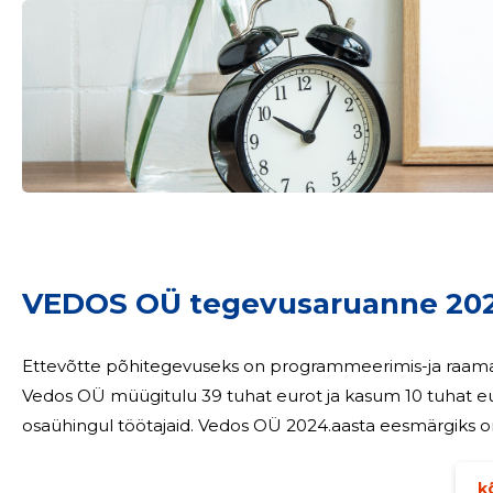
Sinu nimi
VEDOS OÜ tegevusaruanne 20
taar
Ettevõtte põhitegevuseks on programmeerimis-ja raamatupidamist
Vedos OÜ müügitulu 39 tuhat eurot ja kasum 10 tuhat eurot. 31.detsembri 2023.a. seisuga 
osaühingul töötajaid. Vedos OÜ 2024.aasta ee
kõ