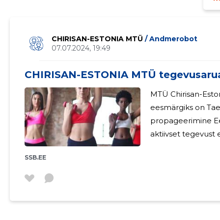
CHIRISAN-ESTONIA MTÜ
/ Andmerobot
07.07.2024, 19:49
CHIRISAN-ESTONIA MTÜ tegevusaru
MTÜ Chirisan-Esto
eesmärgiks on Taek
propageerimine Eestis. 2023.aastal MTÜ'l Chirisan-Estonia
aktiivset tegevust 
SSB.EE