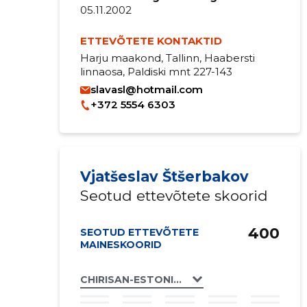
05.11.2002
ETTEVÕTETE KONTAKTID
Harju maakond, Tallinn, Haabersti
linnaosa, Paldiski mnt 227-143
slavasl@hotmail.com
+372 5554 6303
Vjatšeslav Štšerbakov
Seotud ettevõtete skoorid
400
SEOTUD ETTEVÕTETE
MAINESKOORID
CHIRISAN-ESTONIA MTÜ