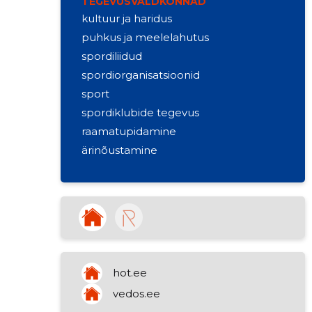
TEGEVUSVALDKONNAD
kultuur ja haridus
puhkus ja meelelahutus
spordiliidud
spordiorganisatsioonid
sport
spordiklubide tegevus
raamatupidamine
ärinõustamine
hot.ee
vedos.ee