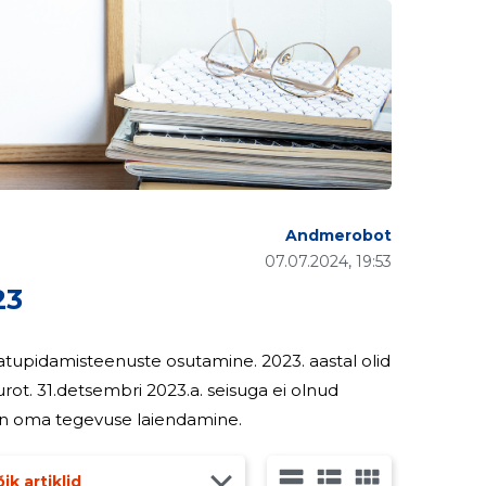
Andmerobot
07.07.2024, 19:53
23
eenuste osutamine. 2023. aastal olid
ei olnud
smärgiks on oma tegevuse laiendamine.
ik artiklid