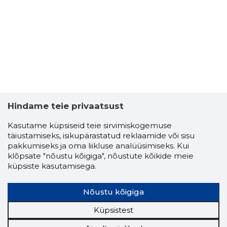
7
Hindame teie privaatsust
Kasutame küpsiseid teie sirvimiskogemuse
täiustamiseks, isikupärastatud reklaamide või sisu
pakkumiseks ja oma liikluse analüüsimiseks. Kui
klõpsate "nõustu kõigiga", nõustute kõikide meie
küpsiste kasutamisega.
GREENRO
Usaldusv
Nõustu kõigiga
Küpsistest