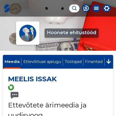
Hoonete ehitustööd
Meedia
Ettevõtluse ajalugu
Töötajad
Finantsid
MEELIS ISSAK
Ettevõtete ärimeedia ja
uudisvoog