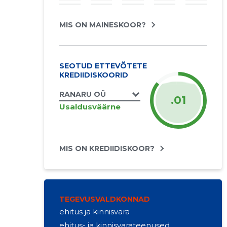
MIS ON MAINESKOOR?
SEOTUD ETTEVÕTETE
KREDIIDISKOORID
RANARU OÜ
.01
Usaldusväärne
MIS ON KREDIIDISKOOR?
TEGEVUSVALDKONNAD
ehitus ja kinnisvara
ehitus- ja kinnisvarateenused