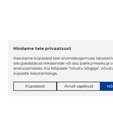
Hindame teie privaatsust
Kasutame küpsiseid teie sirvimiskogemuse täiustami
isikupärastatud reklaamide või sisu pakkumiseks ja o
analüüsimiseks. Kui klõpsate "nõustu kõigiga", nõust
küpsiste kasutamisega.
Küpsistest
Ainult vajalikud
Nõ