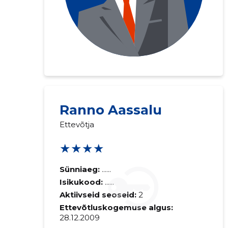
Ranno Aassalu
Ettevõtja
★★★★
Sünniaeg:
......
Isikukood:
......
Aktiivseid seoseid:
2
Ettevõtluskogemuse algus:
28.12.2009