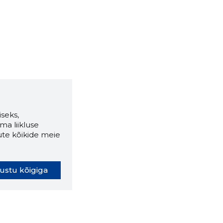
seks,
ma liikluse
ute kõikide meie
ustu kõigiga