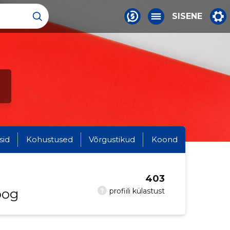
SISENE
sid
Kohustused
Võrgustikud
Koond
403
oog
?
profiili külastust