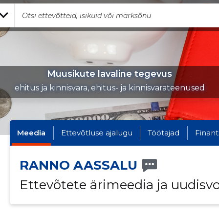
Muusikute lavaline tegevus
ehitus ja kinnisvara, ehitus- ja kinnisvarateenused
Meedia
Ettevõtluse ajalugu
Töötajad
Finant
RANNO AASSALU
Ettevõtete ärimeedia ja uudisv