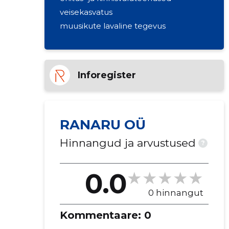
veisekasvatus
muusikute lavaline tegevus
Inforegister
RANARU OÜ
Hinnangud ja arvustused
?
0.0
0 hinnangut
Kommentaare:
0