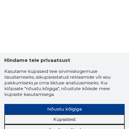
-12
Hindame teie privaatsust
Kasutame küpsiseid teie sirvimiskogemuse
täiustamiseks, isikupärastatud reklaamide või sisu
pakkumiseks ja oma liikluse analüüsimiseks. Kui
klõpsate "nõustu kõigiga", nõustute kõikide meie
küpsiste kasutamisega.
Nõustu kõigiga
Küpsistest