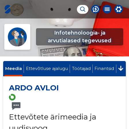
Infotehnoloogia- ja
arvutialased tegevused
Meedia
Ettevõtluse ajalugu
Töötajad
Finantsid
ARDO AVLOI
Ettevõtete ärimeedia ja
uudisvoog