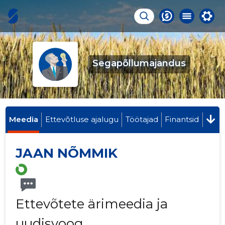
Segapõllumajandus
Meedia
Ettevõtluse ajalugu
Töötajad
Finantsid
JAAN NÕMMIK
Ettevõtete ärimeedia ja
uudisvoog