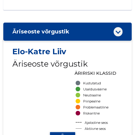
Äriseoste võrgustik
Elo-Katre Liiv
Äriseoste võrgustik
ÄRIRISKI KLASSID
Kustutatud
Usaldusväärne
Neutraalne
Piiripealne
Problemaatiline
Riskantne
Ajalooline seos
Aktiivne seos