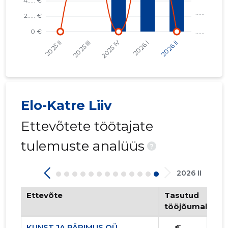
Elo-Katre Liiv
Ettevõtete töötajate
tulemuste analüüs
?
2026 II
Ettevõte
Tasutud
tööjõumaksud
KUNST JA PÄRIMUS OÜ
...... €