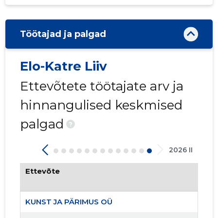
Töötajad ja palgad
Elo-Katre Liiv
Ettevõtete töötajate arv ja
hinnangulised keskmised
palgad
?
MÄNNISA
2026 II
Usaldusv
Ettevõte
KUNST JA PÄRIMUS OÜ