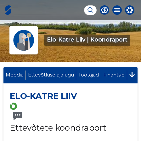
Elo-Katre Liiv | Koondraport
Meedia
Ettevõtluse ajalugu
Töötajad
Finantsid
ELO-KATRE LIIV
Ettevõtete koondraport