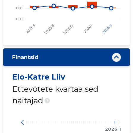
Finantsid
Elo-Katre Liiv
Ettevõtete kvartaalsed
näitajad
?
2026 II