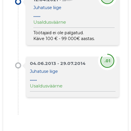
Juhatuse liige
......
Usaldusväärne
Töötajaid ei ole palgatud.
Käive 100 € - 99 000€ aastas.
.01
04.06.2013 - 29.07.2014
Juhatuse liige
......
Usaldusväärne
4