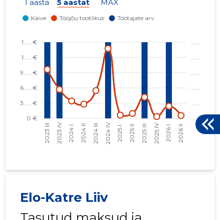
1 aasta
5 aastat
MAX
Elo-Katre Liiv
Tasutud maksud ja