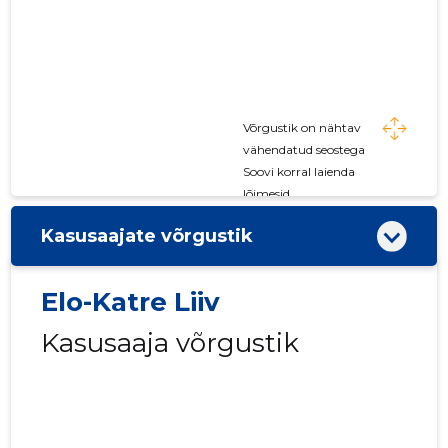
Võrgustik on nähtav
vähendatud seostega
Soovi korral laienda
lõimesid
Kasusaajate võrgustik
Elo-Katre Liiv
Kasusaaja võrgustik