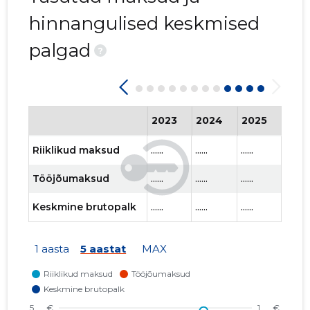
hinnangulised keskmised
palgad
?
2023
2024
2025
202
Riiklikud maksud
......
......
......
......
Tööjõumaksud
......
......
......
......
Keskmine brutopalk
......
......
......
......
1 aasta
5 aastat
MAX