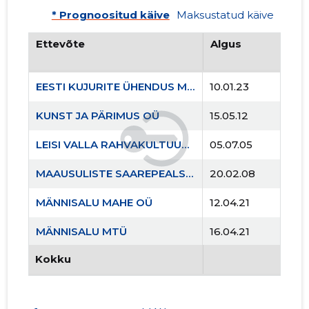
* Prognoositud käive
Maksustatud käive
Ettevõte
Algus
EESTI KUJURITE ÜHENDUS MTÜ
10.01.23
KUNST JA PÄRIMUS OÜ
15.05.12
LEISI VALLA RAHVAKULTUURI JA ARENGUSELTS LEISI VÄRKS MTÜ
05.07.05
MAAUSULISTE SAAREPEALSE KODA MTÜ
20.02.08
MÄNNISALU MAHE OÜ
12.04.21
MÄNNISALU MTÜ
16.04.21
Kokku
VALGUSKLUBI MTÜ
26.04.12
VÄIKE VALGUS MTÜ
26.09.12