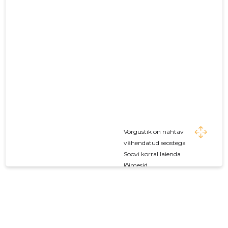
Võrgustik on nähtav
vähendatud seostega
Soovi korral laienda
lõimesid