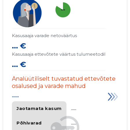
more_horiz
Kasusaaja varade netoväärtus
... €
Kasusaaja ettevõtete väärtus tulumeetodil
... €
Analüütiliselt tuvastatud ettevõtete
osalused ja varade mahud
......
Jaotamata kasum
......
Põhivarad
......