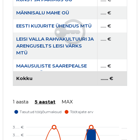
MÄNNISALU MAHE OÜ
...... €
EESTI KUJURITE ÜHENDUS MTÜ
...... €
LEISI VALLA RAHVAKULTUURI JA
...... €
ARENGUSELTS LEISI VÄRKS
MTÜ
MAAUSULISTE SAAREPEALSE
...... €
KODA MTÜ
Kokku
...... €
VALGUSKLUBI MTÜ
...... €
VÄIKE VALGUS MTÜ
...... €
1 aasta
5 aastat
MAX
MÄNNISALU MTÜ
...... €