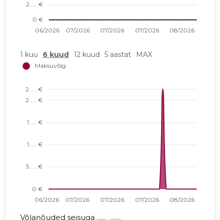
1 kuu
6 kuud
12 kuud
5 aastat
MAX
Võlanõuded seisuga ......