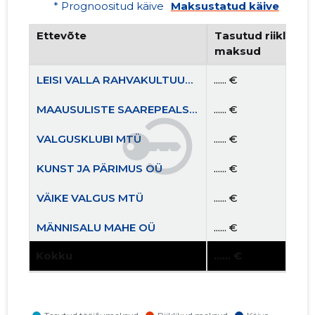
* Prognoositud käive
Maksustatud käive
Ettevõte
Tasutud riiklikud 
maksud
LEISI VALLA RAHVAKULTUURI JA ARENGUSELTS LEISI VÄRKS MTÜ
...... €
MAAUSULISTE SAAREPEALSE KODA MTÜ
...... €
VALGUSKLUBI MTÜ
...... €
KUNST JA PÄRIMUS OÜ
...... €
VÄIKE VALGUS MTÜ
...... €
MÄNNISALU MAHE OÜ
...... €
Kokku
...... €
MÄNNISALU MTÜ
...... €
EESTI KUJURITE ÜHENDUS MTÜ
...... €