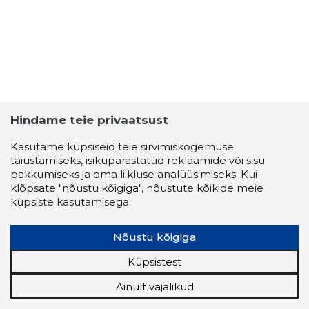
Hindame teie privaatsust
Kasutame küpsiseid teie sirvimiskogemuse
täiustamiseks, isikupärastatud reklaamide või sisu
pakkumiseks ja oma liikluse analüüsimiseks. Kui
klõpsate "nõustu kõigiga", nõustute kõikide meie
küpsiste kasutamisega.
Nõustu kõigiga
Küpsistest
Ainult vajalikud