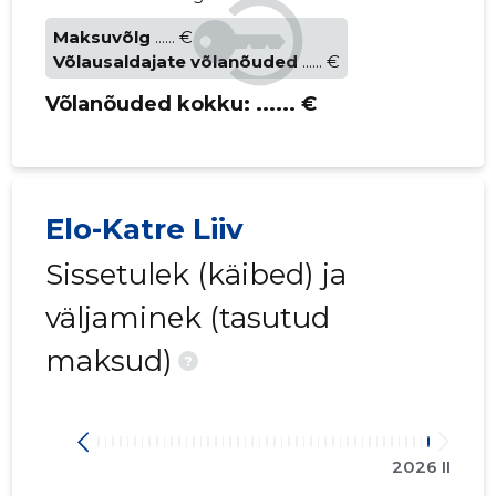
Maksuvõlg
...... €
Võlausaldajate võlanõuded
...... €
Võlanõuded kokku:
...... €
Elo-Katre Liiv
Sissetulek (käibed) ja
väljaminek (tasutud
maksud)
?
2026 II