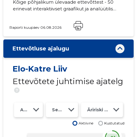
Kõige põhjalikum ülevaade ettevõttest - 50
erinevat interaktiivset graafikut ja analüütilist
mudelit. Hind 49 EUR või kuutasu alates 19
EUR
Raporti kuupäev 06.08.2026
Ettevõtluse ajalugu
Elo-Katre Liiv
Ettevõtete juhtimise ajatelg
?
Aasta
Seosed
Äririski klass
Aktiivne
Kustutatud