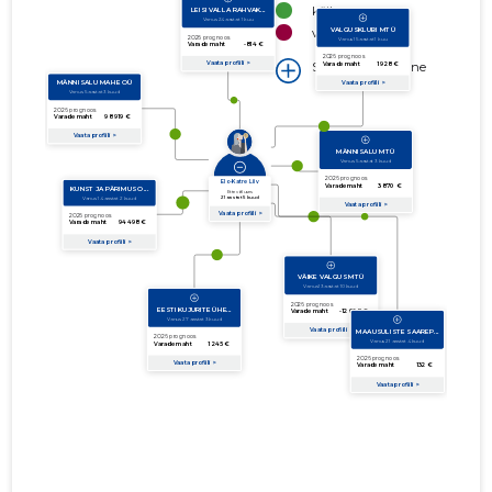
käibe suurus
võla suurus
Seoste laiendamine