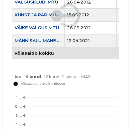
VALGUSKLUBI MTÜ
26.04.2012
..
KUNST JA PÄRIMUS OÜ
15.05.2012
..
VÄIKE VALGUS MTÜ
26.09.2012
..
MÄNNISALU MAHE OÜ
12.04.2021
..
Võlasaldo kokku
1 kuu
6 kuud
12 kuud
5 aastat
MAX