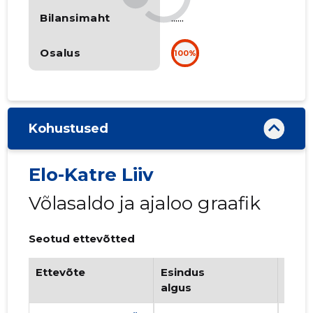
Bilansimaht
......
Osalus
100%
Kohustused
Elo-Katre Liiv
Võlasaldo ja ajaloo graafik
Seotud ettevõtted
Ettevõte
Esindus
Esin
algus
lõpp