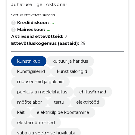
Juhatuse liige
Aktsionär
Seotud ettevõtete skoorid
Krediidiskoor:
...
Maineskoor:
...
Aktiivseid ettevõtteid:
2
Ettevõtluskogemus (aastaid):
29
kunstnikud
kultuur ja haridus
kunstigaleriid
kunstisalongid
muuseumid ja galeriid
puhkus ja meelelahutus
ehitusfirmad
mõõtelabor
tartu
elektritööd
käit
elektrikilpide koostamine
elektrimõõtmised
vaba aja veetmise huviklubi