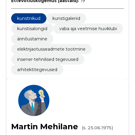
Ettevõtluskogemus (aastaid):
19
kunstnikud
kunstigaleriid
kunstisalongid
vaba aja veetmise huviklubi
ärinõustamine
elektrijaotusseadmete tootmine
insener-tehnilised tegevused
arhitektitegevused
Martin Mehilane
(s. 25.06.1975)