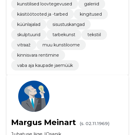
kunstilised loovtegevused
galeriid
käsitöötooted ja -tarbed
kingitused
küünlajalad
sisustuskangad
skulptuurid
tarbekunst
tekstiil
vitraaž
muu kunstiloome
kinnisvara rentimine
vaba aja kaupade jaemüük
Margus Meinart
(s. 02.11.1969)
Juhatuse liige
Osanik