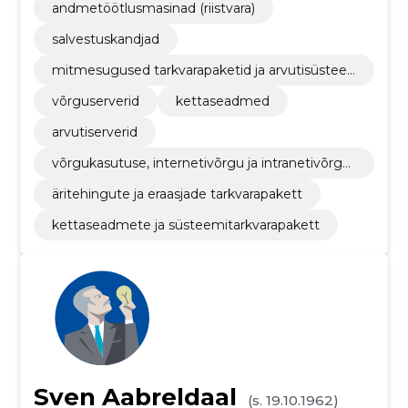
andmetöötlusmasinad (riistvara)
salvestuskandjad
mitmesugused tarkvarapaketid ja arvutisüstee
mid
võrguserverid
kettaseadmed
arvutiserverid
võrgukasutuse, internetivõrgu ja intranetivõrgu
tarkvarapakett
äritehingute ja eraasjade tarkvarapakett
kettaseadmete ja süsteemitarkvarapakett
Sven Aabreldaal
(s. 19.10.1962)