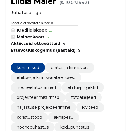
Liidia Maier
(s. 10.07.1992)
Juhatuse liige
Seotud ettevõtete skoorid
Krediidiskoor:
...
Maineskoor:
...
Aktiivseid ettevõtteid:
5
Ettevõtluskogemus (aastaid):
9
kunstnikud
ehitus ja kinnisvara
ehitus- ja kinnisvarateenused
hooneehitusfirmad
ehitusprojektid
projekteerimisfirmad
fotoateljeed
haljastuse projekteerimine
kiviteed
koristustööd
aknapesu
hoonepuhastus
kodupuhastus