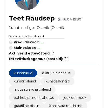
Teet Raudsep
(s. 16.04.1980)
Juhatuse liige
Osanik
Osanik
Seotud ettevõtete skoorid
Krediidiskoor:
...
Maineskoor:
...
Aktiivseid ettevõtteid:
7
Ettevõtluskogemus (aastaid):
24
kunstnikud
kultuur ja haridus
kunstigaleriid
kunstisalongid
muuseumid ja galeriid
puhkus ja meelelahutus
jookide müük
graafiline disain
kinnisvara rentimine