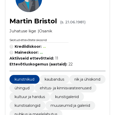
Martin Bristol
(s. 21.06.1981)
Juhatuse liige
Osanik
Seotud ettevõtete skoorid
Krediidiskoor:
...
Maineskoor:
...
Aktiivseid ettevõtteid:
11
Ettevõtluskogemus (aastaid):
22
kunstnikud
kaubandus
riik ja ühiskond
ühingud
ehitus- ja kinnisvarateenused
kultuur ja haridus
kunstigaleriid
kunstisalongid
muuseumid ja galeriid
puhkus ja meelelahutus