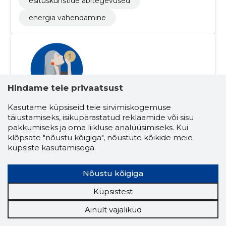
esituskunstide abitegevused
energia vahendamine
Hindame teie privaatsust
Kasutame küpsiseid teie sirvimiskogemuse
Kerstin Raidma
(s. 15.10.1976)
täiustamiseks, isikupärastatud reklaamide või sisu
pakkumiseks ja oma liikluse analüüsimiseks. Kui
Juhatuse liige
Osanik
klõpsate "nõustu kõigiga", nõustute kõikide meie
küpsiste kasutamisega.
Seotud ettevõtete skoorid
Krediidiskoor:
...
Nõustu kõigiga
Maineskoor:
...
Aktiivseid ettevõtteid:
5
Küpsistest
Ettevõtluskogemus (aastaid):
20
Ainult vajalikud