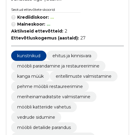
Seotud ettevõtete skoorid
Krediidiskoor:
...
Maineskoor:
...
Aktiivseid ettevõtteid:
2
Ettevõtluskogemus (aastaid):
27
kunstnikud
ehitus ja kinnisvara
mööbli parandamine ja restaureerimine
kanga müük
eritellimuste valmistamine
pehme mööbli restaureerimine
meriheinamadratsite valmistamine
mööbli katteriide vahetus
vedrude sidumine
mööbli detailide parandus