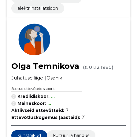
elektriinstallatsioon
Olga Temnikova
(s. 01.12.1980)
Juhatuse liige
Osanik
Seotud ettevõtete skoorid
Krediidiskoor:
...
Maineskoor:
...
Aktiivseid ettevõtteid:
7
Ettevõtluskogemus (aastaid):
21
kunstnikud
kultuur ja haridus