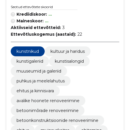
Seotud ettevõtete skoorid
Krediidiskoor:
...
Maineskoor:
...
Aktiivseid ettevõtteid:
3
Ettevõtluskogemus (aastaid):
22
kunstnikud
kultuur ja haridus
kunstigaleriid
kunstisalongid
muuseumid ja galeriid
puhkus ja meelelahutus
ehitus ja kinnisvara
avalike hoonete renoveerimine
betoonimõrade renoveerimine
betoonkonstruktsioonide renoveerimine