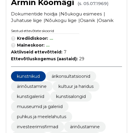
Armin Kõomägi
(s. 05.07.1969)
Dokumentide hoidja
Nõukogu esimees
Juhatuse liige
Nõukogu liige
Osanik
Osanik
Seotud ettevõtete skoorid
Krediidiskoor:
...
Maineskoor:
...
Aktiivseid ettevõtteid:
7
Ettevõtluskogemus (aastaid):
29
kunstnikud
ärikonsultatsioonid
ärinõustamine
kultuur ja haridus
kunstigaleriid
kunstisalongid
muuseumid ja galeriid
puhkus ja meelelahutus
investeerimisfirmad
ärinõustamine