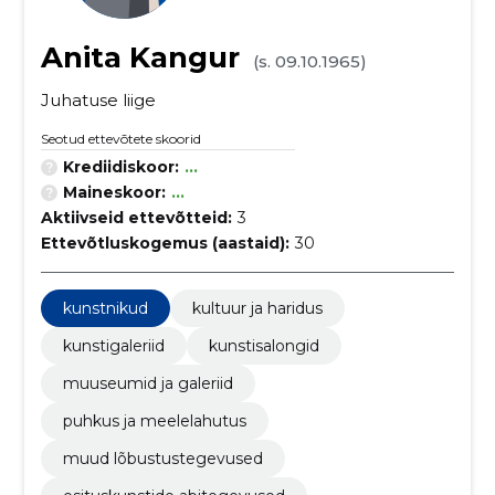
Anita Kangur
(s. 09.10.1965)
Juhatuse liige
Seotud ettevõtete skoorid
Krediidiskoor:
...
Maineskoor:
...
Aktiivseid ettevõtteid:
3
Ettevõtluskogemus (aastaid):
30
kunstnikud
kultuur ja haridus
kunstigaleriid
kunstisalongid
muuseumid ja galeriid
puhkus ja meelelahutus
muud lõbustustegevused