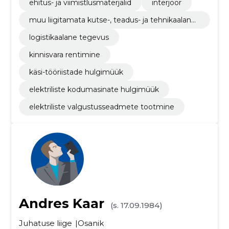
ehitus- ja viimistlusmaterjalid
interjöör
muu liigitamata kutse-, teadus- ja tehnikaalane
tegevus
logistikaalane tegevus
kinnisvara rentimine
käsi-tööriistade hulgimüük
elektriliste kodumasinate hulgimüük
elektriliste valgustusseadmete tootmine
Andres Kaar
(s. 17.09.1984)
Juhatuse liige
Osanik