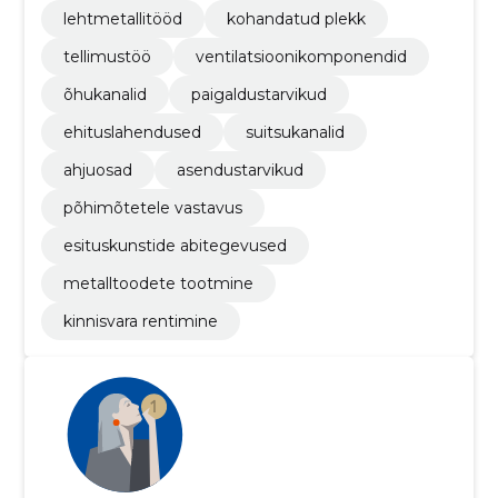
lehtmetallitööd
kohandatud plekk
tellimustöö
ventilatsioonikomponendid
õhukanalid
paigaldustarvikud
ehituslahendused
suitsukanalid
ahjuosad
asendustarvikud
põhimõtetele vastavus
esituskunstide abitegevused
metalltoodete tootmine
kinnisvara rentimine