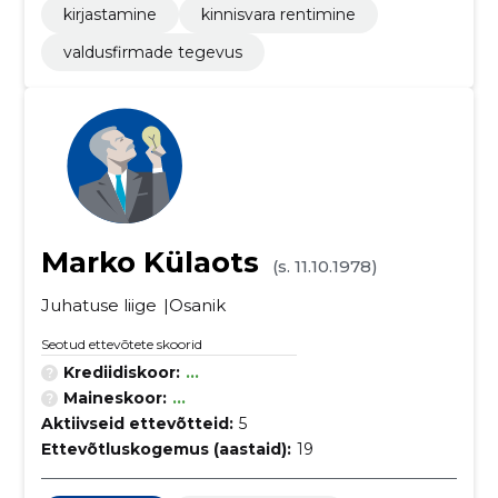
kirjastamine
kinnisvara rentimine
valdusfirmade tegevus
Marko Külaots
(s. 11.10.1978)
Juhatuse liige
Osanik
Seotud ettevõtete skoorid
Krediidiskoor:
...
Maineskoor:
...
Aktiivseid ettevõtteid:
5
Ettevõtluskogemus (aastaid):
19