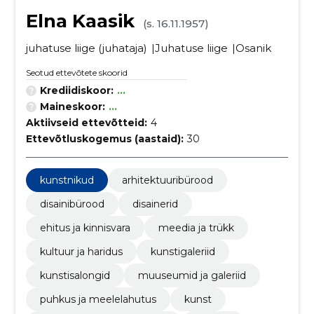
Elna Kaasik
(s. 16.11.1957)
juhatuse liige (juhataja)
Juhatuse liige
Osanik
Seotud ettevõtete skoorid
Krediidiskoor:
...
Maineskoor:
...
Aktiivseid ettevõtteid:
4
Ettevõtluskogemus (aastaid):
30
kunstnikud
arhitektuuribürood
disainibürood
disainerid
ehitus ja kinnisvara
meedia ja trükk
kultuur ja haridus
kunstigaleriid
kunstisalongid
muuseumid ja galeriid
puhkus ja meelelahutus
kunst