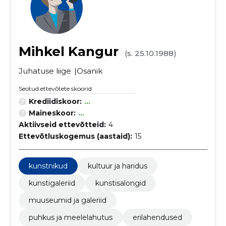
Mihkel Kangur
(s. 25.10.1988)
Juhatuse liige
Osanik
Seotud ettevõtete skoorid
Krediidiskoor:
...
Maineskoor:
...
Aktiivseid ettevõtteid:
4
Ettevõtluskogemus (aastaid):
15
kunstnikud
kultuur ja haridus
kunstigaleriid
kunstisalongid
muuseumid ja galeriid
puhkus ja meelelahutus
erilahendused