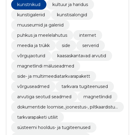
kunstnikud
kultuur ja haridus
kunstigaleriid
kunstisalongid
muuseumid ja galeriid
puhkus ja meelelahutus
internet
meedia ja trükk
side
serverid
võrgujaoturid
kaasaskantavad arvutid
magnetlindi mäluseadmed
side- ja multimeediatarkvarapakett
võrguseadmed
tarkvara tugiteenused
arvutiga seotud seadmed
magnetlindid
dokumentide loomise, joonestus-, piltkaardistus
-, plaanimise ja tootlikkuse tarkvarapakett
tarkvarapaketi utiliit
süsteemi hooldus- ja tugiteenused