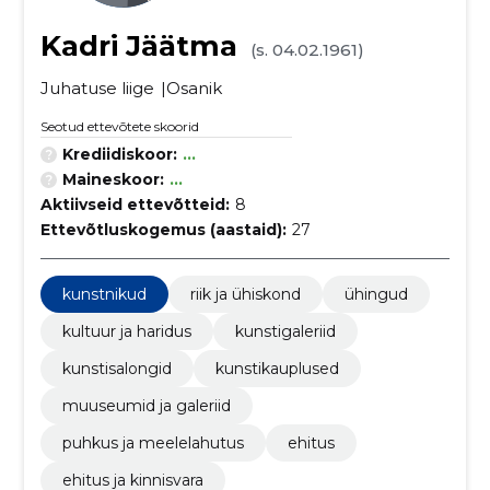
Kadri Jäätma
(s. 04.02.1961)
Juhatuse liige
Osanik
Seotud ettevõtete skoorid
Krediidiskoor:
...
Maineskoor:
...
Aktiivseid ettevõtteid:
8
Ettevõtluskogemus (aastaid):
27
kunstnikud
riik ja ühiskond
ühingud
kultuur ja haridus
kunstigaleriid
kunstisalongid
kunstikauplused
muuseumid ja galeriid
puhkus ja meelelahutus
ehitus
ehitus ja kinnisvara