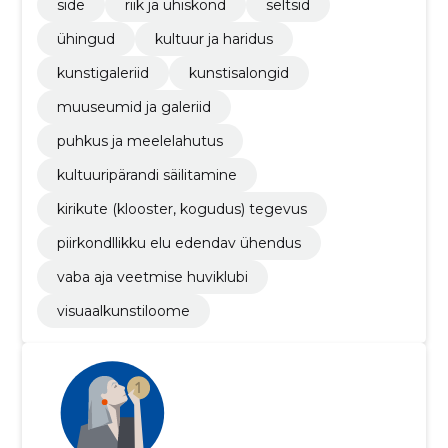
side
riik ja ühiskond
seltsid
ühingud
kultuur ja haridus
kunstigaleriid
kunstisalongid
muuseumid ja galeriid
puhkus ja meelelahutus
kultuuripärandi säilitamine
kirikute (klooster, kogudus) tegevus
piirkondllikku elu edendav ühendus
vaba aja veetmise huviklubi
visuaalkunstiloome