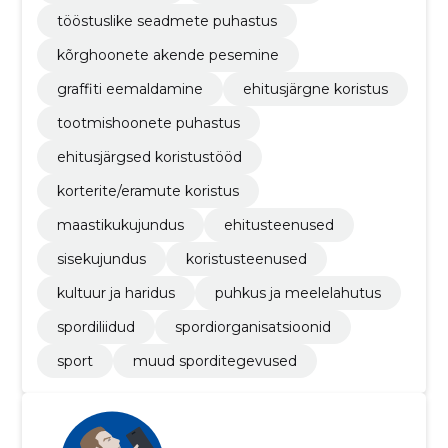
tööstuslike seadmete puhastus
kõrghoonete akende pesemine
graffiti eemaldamine
ehitusjärgne koristus
tootmishoonete puhastus
ehitusjärgsed koristustööd
korterite/eramute koristus
maastikukujundus
ehitusteenused
sisekujundus
koristusteenused
kultuur ja haridus
puhkus ja meelelahutus
spordiliidud
spordiorganisatsioonid
sport
muud sporditegevused