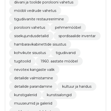
diivani ja toolide porolooni vahetus
mööbli vedrude vahetus
tigudiivanite restaureerimine
porolooni vahetus
pehmemööbel
sisekujundusdetailid
spordisaalide inventar
hambaravikabinettide sisustus
kohvikute sisustus
tigudiivanid
tugitoolid
1960. aastate mööbel
nevotexi kangaste valik
detailide valmistamine
detailide parandamine
kultuur ja haridus
kunstigaleriid
kunstisalongid
muuseumid ja galeriid