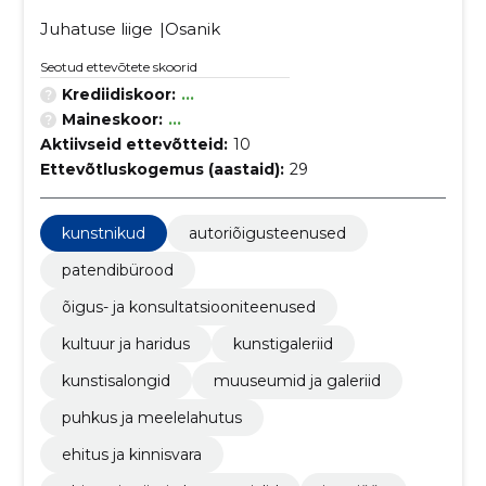
Juhatuse liige
Osanik
Seotud ettevõtete skoorid
Krediidiskoor:
...
Maineskoor:
...
Aktiivseid ettevõtteid:
10
Ettevõtluskogemus (aastaid):
29
kunstnikud
autoriõigusteenused
patendibürood
õigus- ja konsultatsiooniteenused
kultuur ja haridus
kunstigaleriid
kunstisalongid
muuseumid ja galeriid
puhkus ja meelelahutus
ehitus ja kinnisvara