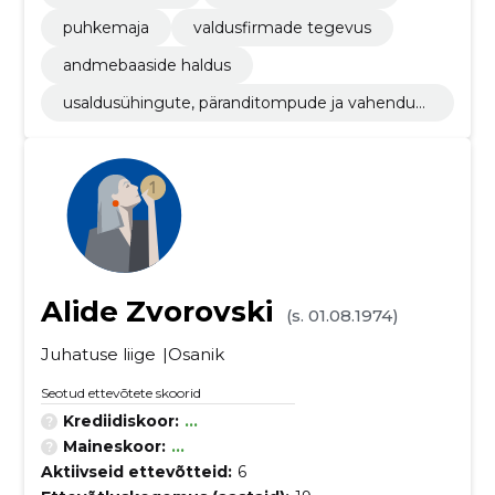
puhkemaja
valdusfirmade tegevus
andmebaaside haldus
usaldusühingute, päranditompude ja vahendusk
ontodega seotud tegevus
Alide Zvorovski
(s. 01.08.1974)
Juhatuse liige
Osanik
Seotud ettevõtete skoorid
Krediidiskoor:
...
Maineskoor:
...
Aktiivseid ettevõtteid:
6