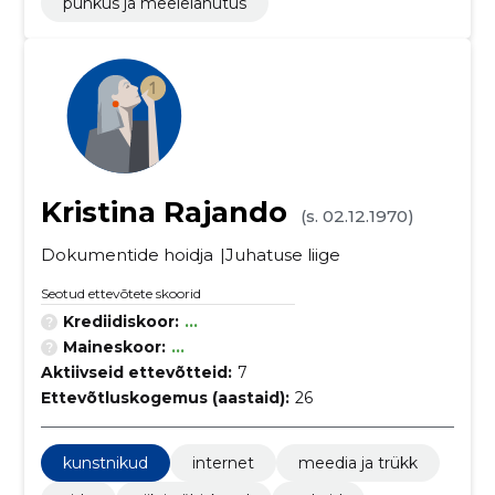
puhkus ja meelelahutus
Kristina Rajando
(s. 02.12.1970)
Dokumentide hoidja
Juhatuse liige
Seotud ettevõtete skoorid
Krediidiskoor:
...
Maineskoor:
...
Aktiivseid ettevõtteid:
7
Ettevõtluskogemus (aastaid):
26
kunstnikud
internet
meedia ja trükk