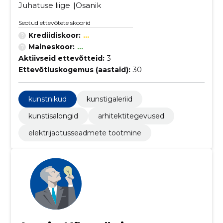
Juhatuse liige
Osanik
Seotud ettevõtete skoorid
Krediidiskoor:
...
Maineskoor:
...
Aktiivseid ettevõtteid:
3
Ettevõtluskogemus (aastaid):
30
kunstnikud
kunstigaleriid
kunstisalongid
arhitektitegevused
elektrijaotusseadmete tootmine