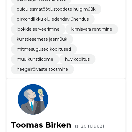
puidu esmatöötlustoodete hulgimüük
piirkondllikku elu edendav ühendus
jookide serveerimine
kinnisvara rentimine
kunstiesemete jaemüük
mitmesugused koolitused
muu kunstiloome
huvikoolitus
heegelrõivaste tootmine
Toomas Birken
(s. 20.11.1962)