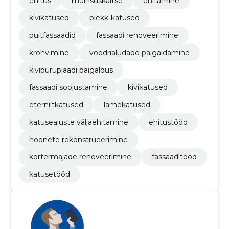
ehitus
muinsuskaitse
ehitamine
kivikatused
plekk-katused
puitfassaadid
fassaadi renoveerimine
krohvimine
voodrialudade paigaldamine
kivipuruplaadi paigaldus
fassaadi soojustamine
kivikatused
eterniitkatused
lamekatused
katusealuste väljaehitamine
ehitustööd
hoonete rekonstrueerimine
kortermajade renoveerimine
fassaaditööd
katusetööd