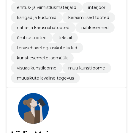
ehitus- ja viimistlusmaterjalid
interjöör
kangad ja kudumid
keraamilised tooted
naha- ja karusnahatooted
nahkesemed
õmblustooted
tekstiil
tervisehäiretega isikute liidud
kunstiesemete jaemüük
visuaalkunstiloome
muu kunstiloome
muusikute lavaline tegevus