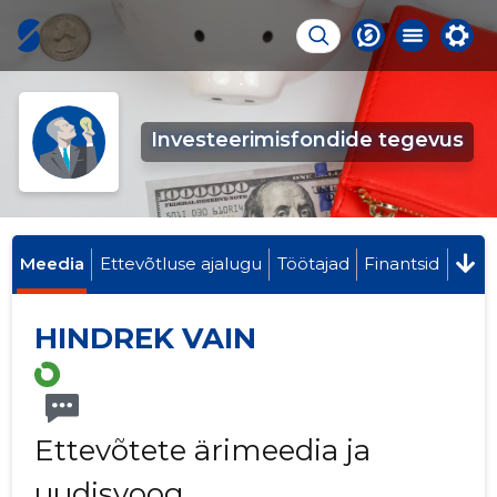
Investeerimisfondide tegevus
Meedia
Ettevõtluse ajalugu
Töötajad
Finantsid
HINDREK VAIN
Ettevõtete ärimeedia ja
uudisvoog