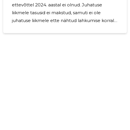
ettevõttel 2024. aastal ei olnud. Juhatuse
liikmele tasusid ei makstud, samuti ei ole
juhatuse liikmele ette nähtud lahkumise korral
hüvitisi.