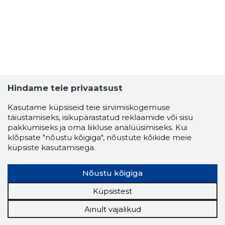
Hindame teie privaatsust
Kasutame küpsiseid teie sirvimiskogemuse
täiustamiseks, isikupärastatud reklaamide või sisu
pakkumiseks ja oma liikluse analüüsimiseks. Kui
klõpsate "nõustu kõigiga", nõustute kõikide meie
küpsiste kasutamisega.
Nõustu kõigiga
Küpsistest
Ainult vajalikud