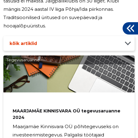
tasusid ei maksta. Jalgpalliklubis on 30 liiget. Klubi
mängis 2024 aastal IV liiga Põhja/Ida piirkonnas.
Traditsioonilised üritused on suvepäevad ja
hooajalõpuüristus.
kõik artiklid
Tegevusaruanne
MAARJAMÄE KINNISVARA OÜ tegevusaruanne
2024
Maarjamäe Kinnisvara OÜ põhitegevuseks on
investeerimistegevus. Palgalisi töötajaid