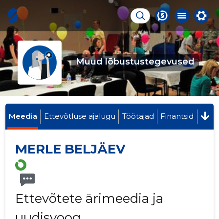
Muud lõbustustegevused
Meedia
Ettevõtluse ajalugu
Töötajad
Finantsid
MERLE BELJÄEV
Ettevõtete ärimeedia ja
uudisvoog