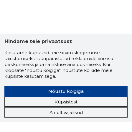
Hindame teie privaatsust
Kasutame küpsiseid teie sirvimiskogemuse
täiustamiseks, isikupärastatud reklaamide või sisu
pakkumiseks ja oma liikluse analüüsimiseks. Kui
klõpsate "nõustu kõigiga", nõustute kõikide meie
küpsiste kasutamisega.
Nõustu kõigiga
Küpsistest
Ainult vajalikud