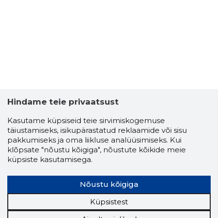
Hindame teie privaatsust
Kasutame küpsiseid teie sirvimiskogemuse
täiustamiseks, isikupärastatud reklaamide või sisu
pakkumiseks ja oma liikluse analüüsimiseks. Kui
klõpsate "nõustu kõigiga", nõustute kõikide meie
küpsiste kasutamisega.
ÜLLE RAA
Usaldusv
Nõustu kõigiga
Küpsistest