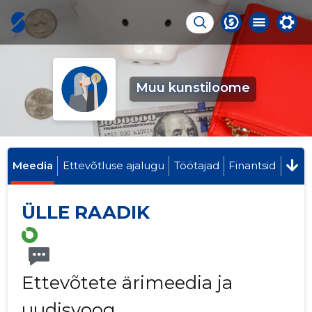
Muu kunstiloome
Meedia
Ettevõtluse ajalugu
Töötajad
Finantsid
ÜLLE RAADIK
Ettevõtete ärimeedia ja
uudisvoog