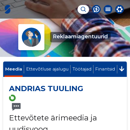
Reklaamiagentuurid
Meedia
Ettevõtluse ajalugu
Töötajad
Finantsid
ANDRIAS TUULING
Ettevõtete ärimeedia ja
uudisvoog