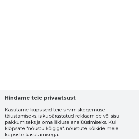
MANMADE
Riskantn
Hindame teie privaatsust
Kasutame küpsiseid teie sirvimiskogemuse
täiustamiseks, isikupärastatud reklaamide või sisu
pakkumiseks ja oma liikluse analüüsimiseks. Kui
klõpsate "nõustu kõigiga", nõustute kõikide meie
küpsiste kasutamisega.