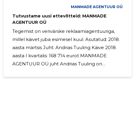
MANMADE AGENTUUR OÜ
Tutvustame uusi ettevõtteid: MANMADE
AGENTUUR OÜ
Tegemist on verivärske reklaamiagentuuriga,
millel käivet juba esimesel kuul. Asutatud: 2018.
aasta märtsis Juht: Andrias Tuuling Käive 2018.
aasta I kvartalis: 168 714 eurot MANMADE
AGENTUUR OÜ juht Andrias Tuuling on
ettevõtlusega tegelenud ka varem. Ta juhib ka
aastal 2016. loodud reklaamiagentuuri BLUE
RASPBERRY OÜ , mille käive oli 2017. aastal 96
000 eurot. Aga eks kaks pelmeeni supi sees on
ikka parem kui üks, küllap
reklaamiagentuuridega ole sama lugu. Tuuling
juhib ka 2016. aastal loodud SULARAHA
INVESTEERINGUTE OÜ -d, mille käive oli mullu