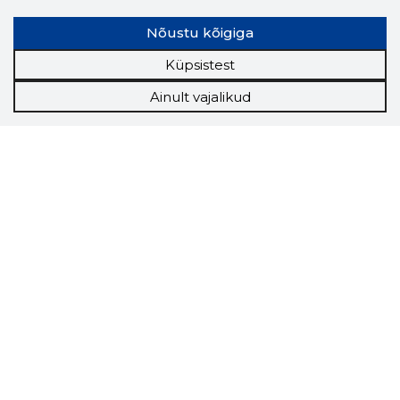
Nõustu kõigiga
Küpsistest
Ainult vajalikud
Storybook
Chrome laiendus