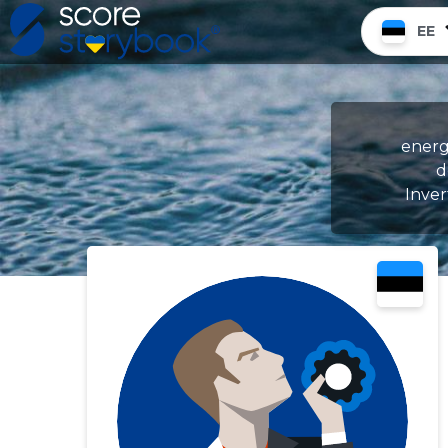
EE
energ
d
Inver