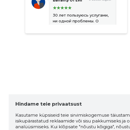
Banality Of Evil
30 лет пользуюсь услугами,
ни одной проблемы. О
работах сообщают за
ранее, на аварии сразу
реагируют адекватно,
очереди на линии
обслуживания клиентов нет.
Allikas:google.com
Francisco
3 aastat tagasi
Allikas:google.com
Hindame teie privaatsust
Kasutame küpsiseid teie sirvimiskogemuse täiustami
isikupärastatud reklaamide või sisu pakkumiseks ja o
Artur Ambus
3 aastat tagasi
analüüsimiseks. Kui klõpsate "nõustu kõigiga", nõust