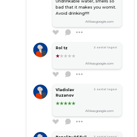
Undrinkable water, smells so
bad that it makes you womit.
Avoid drinking!!!!!
Allikas:google.com
Rol tz
2 aastat tagasi
Allikas:google.com
Vladislav
2 aastat tagasi
Ruzanov
Allikas:google.com
3 aastat tagasi