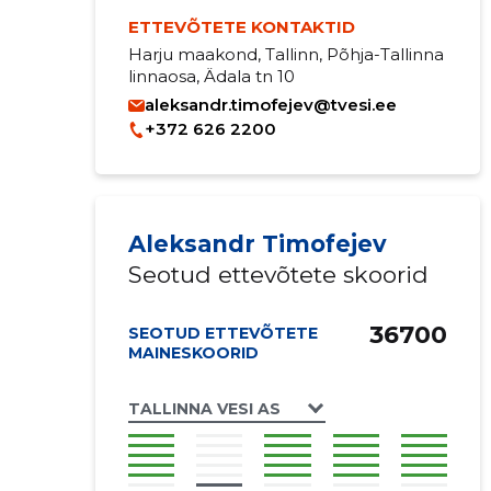
ETTEVÕTETE KONTAKTID
Harju maakond, Tallinn, Põhja-Tallinna
linnaosa, Ädala tn 10
aleksandr.timofejev@tvesi.ee
+372 626 2200
Aleksandr Timofejev
Seotud ettevõtete skoorid
36700
SEOTUD ETTEVÕTETE
MAINESKOORID
TALLINNA VESI AS