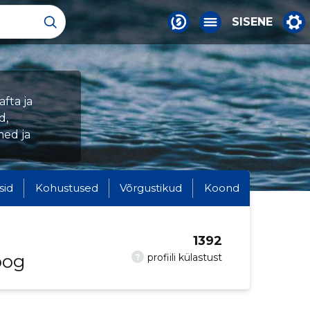
SISENE
fta ja
d,
med ja
sid
Kohustused
Võrgustikud
Koond
1392
oog
?
profiili külastust