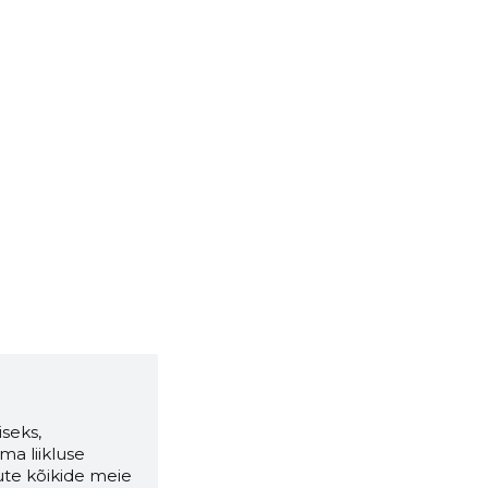
seks,
ma liikluse
ute kõikide meie