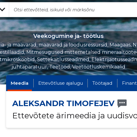
Veekogumine ja- töötlus
ia- ja maavarad, maavarad ja loodusressursid, Maagaas, Na
estillaadid, Mitmesugused mittemetalsed mineraaltoote
tmikroskoobid, Settekäitlusseadmed, Elektrijaotussead
juhtaparatuur, Teetööd, Veetöötluskemikaalid
Meedia
Ettevõtluse ajalugu
Töötajad
Finant
ALEKSANDR TIMOFEJEV
Ettevõtete ärimeedia ja uudisv