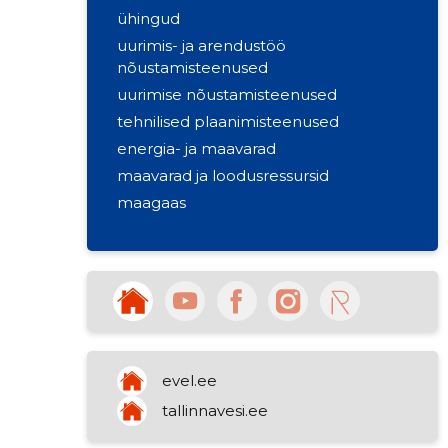
ühingud
uurimis- ja arendustöö
nõustamisteenused
uurimise nõustamisteenused
tehnilised plaanimisteenused
energia- ja maavarad
maavarad ja loodusressursid
maagaas
nafta ja destillaadid
mitmesugused mittemetalsed
mineraaltooted
invertmikroskoobid
settekäitlusseadmed
elektrijaotusseadmed ja
evel.ee
juhtaparatuur
teetööd
tallinnavesi.ee
veetöötluskemikaalid