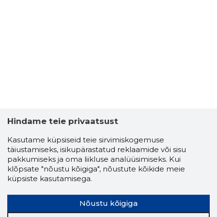
Hindame teie privaatsust
Kasutame küpsiseid teie sirvimiskogemuse
täiustamiseks, isikupärastatud reklaamide või sisu
KM KODU
pakkumiseks ja oma liikluse analüüsimiseks. Kui
Usaldusv
klõpsate "nõustu kõigiga", nõustute kõikide meie
küpsiste kasutamisega.
Nõustu kõigiga