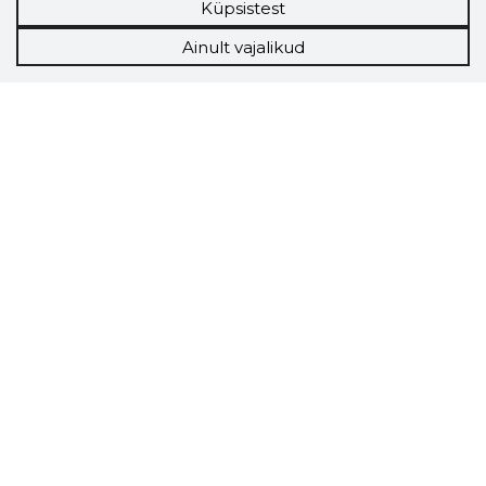
Küpsistest
Ainult vajalikud
Storybook
Chrome laiendus
Storybooki laiendus ütleb Sulle, mis firma
veebilehel Sa parajasti viibid ja kui usaldusväärne
see firma täna on.
LAADI LAIENDUS ALLA