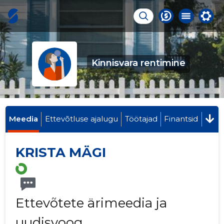
Kinnisvara rentimine
Meedia
Ettevõtluse ajalugu
Töötajad
Finantsid
KRISTA MÄGI
Ettevõtete ärimeedia ja
uudisvoog