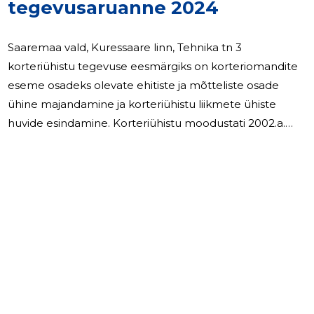
tegevusaruanne 2024
Saaremaa vald, Kuressaare linn, Tehnika tn 3
korteriühistu tegevuse eesmärgiks on korteriomandite
eseme osadeks olevate ehitiste ja mõtteliste osade
ühine majandamine ja korteriühistu liikmete ühiste
huvide esindamine. Korteriühistu moodustati 2002.a.
Korteriühistu liikmeteks on 69 korteriomanikku
Korteriühistu Koduõu alustas majandustegevsega
01.01.2003.a. Ühistu juhtorganiteks on üldkoosolek ja
juhatus Korteriühistu tööd korraldab juhatus. Juhatus on
5 liikmeline. Juhatuse eesotsas on juhatuse esimees.
Korteriühistu on mittetulundusühistu. 2007.a. asfalteeriti
170 m2 teid ja paigaldati