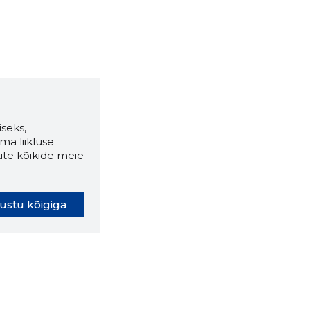
seks,
ma liikluse
ute kõikide meie
ustu kõigiga