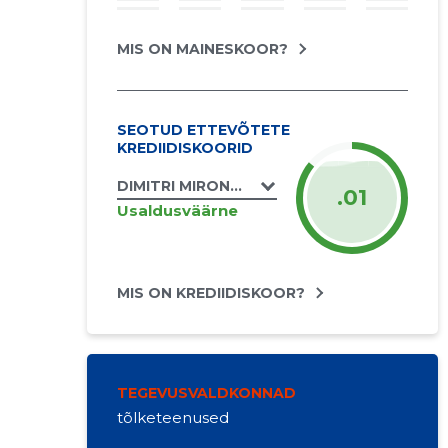
MIS ON MAINESKOOR?
SEOTUD ETTEVÕTETE
KREDIIDISKOORID
DIMITRI MIRONOV FIE
.01
Usaldusväärne
MIS ON KREDIIDISKOOR?
TEGEVUSVALDKONNAD
tõlketeenused