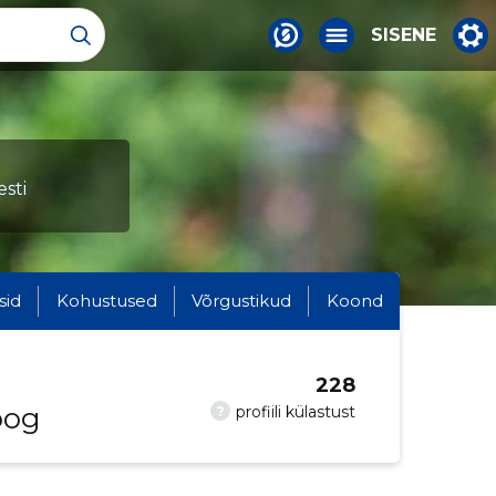
SISENE
sti
sid
Kohustused
Võrgustikud
Koond
228
oog
?
profiili külastust