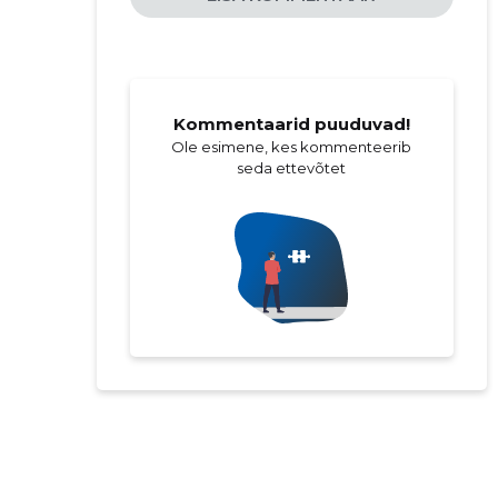
Kommentaarid puuduvad!
Ole esimene, kes kommenteerib
seda ettevõtet