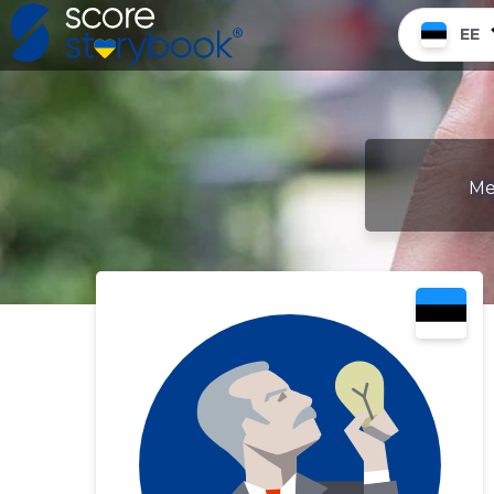
EE
Me