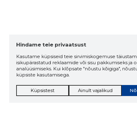
Hindame teie privaatsust
Kasutame küpsiseid teie sirvimiskogemuse täiustami
isikupärastatud reklaamide või sisu pakkumiseks ja o
analüüsimiseks. Kui klõpsate "nõustu kõigiga", nõust
küpsiste kasutamisega.
Küpsistest
Ainult vajalikud
Nõ