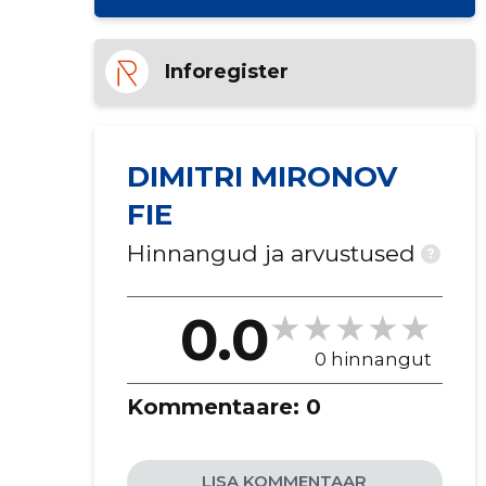
Inforegister
DIMITRI MIRONOV
FIE
Hinnangud ja arvustused
?
0.0
0 hinnangut
Kommentaare:
0
LISA KOMMENTAAR