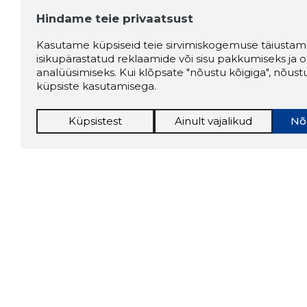
Hindame teie privaatsust
Kasutame küpsiseid teie sirvimiskogemuse täiustami
isikupärastatud reklaamide või sisu pakkumiseks ja o
analüüsimiseks. Kui klõpsate "nõustu kõigiga", nõust
küpsiste kasutamisega.
Küpsistest
Ainult vajalikud
Nõ