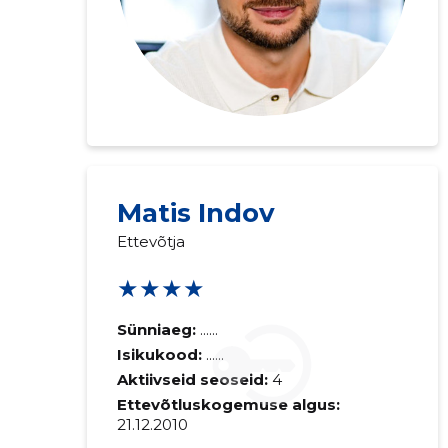
Matis Indov
Ettevõtja
Saaja e-mail
★★★★
Sinu kommen
Sünniaeg:
......
Isikukood:
......
Aktiivseid seoseid:
4
Ettevõtluskogemuse algus:
21.12.2010