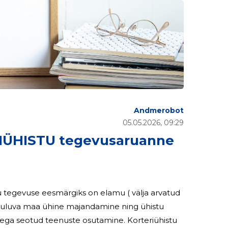
Andmerobot
05.05.2026, 09:29
RIÜHISTU tegevusaruanne
tu tegevuse eesmärgiks on elamu ( välja arvatud
 kuuluva maa ühine majandamine ning ühistu
sega seotud teenuste osutamine. Korteriühistu