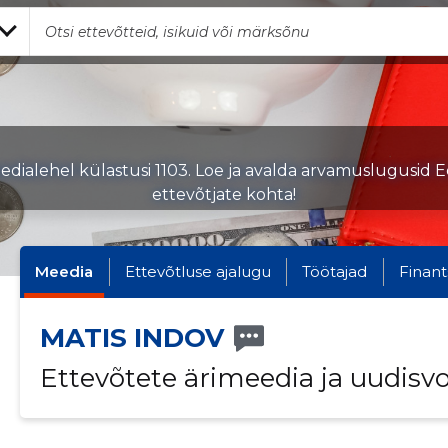
dialehel külastusi 1103. Loe ja avalda arvamuslugusid E
ettevõtjate kohta!
Meedia
Ettevõtluse ajalugu
Töötajad
Finant
MATIS INDOV
Ettevõtete ärimeedia ja uudisv