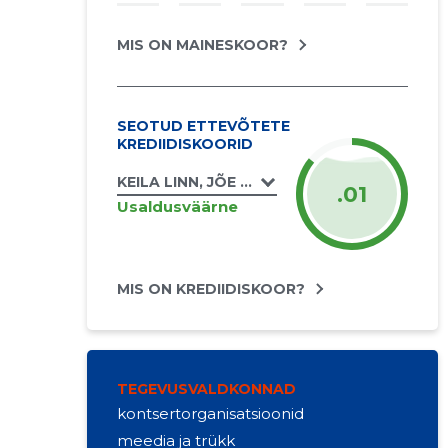
MIS ON MAINESKOOR?
SEOTUD ETTEVÕTETE
KREDIIDISKOORID
KEILA LINN, JÕE TN 58 KORTERIÜHISTU
.01
Usaldusväärne
MIS ON KREDIIDISKOOR?
TEGEVUSVALDKONNAD
kontsertorganisatsioonid
meedia ja trükk