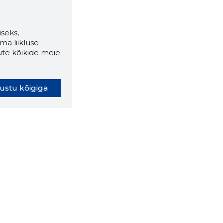
seks,
ma liikluse
ute kõikide meie
ustu kõigiga