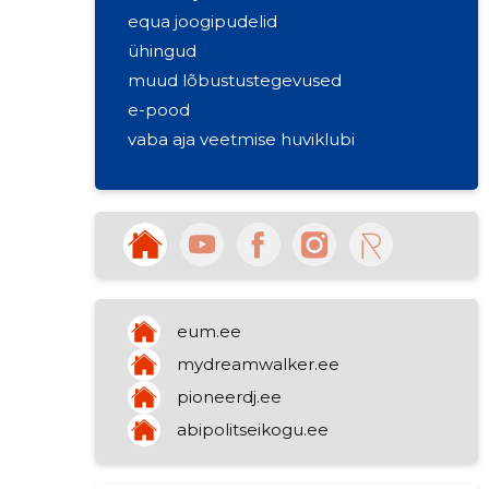
equa joogipudelid
ühingud
muud lõbustustegevused
e-pood
vaba aja veetmise huviklubi
eum.ee
mydreamwalker.ee
pioneerdj.ee
abipolitseikogu.ee