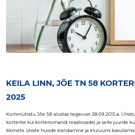
Sinu nimi
KEILA LINN, JÕE TN 58 KORTE
taar
2025
Korteriühistu Jõe 58 alustas tegevust 28.09.2015.a. Ühis
korterite kui korteriomandi reaalosade) ja selle juurde
liikmete ühiste huvide esindamine ja eluruumi kasutami