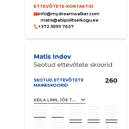
ETTEVÕTETE KONTAKTID
info@mydreamwalker.com
matis@abipolitseikogu.ee
+372 5599 7637
Matis Indov
Seotud ettevõtete skoorid
260
SEOTUD ETTEVÕTETE
MAINESKOORID
KEILA LINN, JÕE TN 58 KORTERIÜHISTU