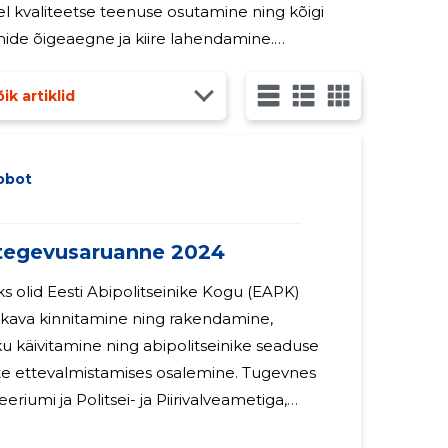
 kvaliteetse teenuse osutamine ning kõigi
ide õigeaegne ja kiire lahendamine.
uhatuse liikmetega lepinguid sõlmitud ei ole ja
ik artiklid
obot
tegevusaruanne 2024
ks olid Eesti Abipolitseinike Kogu (EAPK)
skava kinnitamine ning rakendamine,
ku käivitamine ning abipolitseinike seaduse
e ettevalmistamises osalemine. Tugevnes
 Politsei- ja Piirivalveametiga,
me abipolitseinike mainekujundusele ja