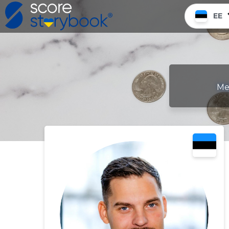
EE
Mee