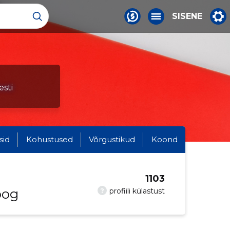
SISENE
esti
sid
Kohustused
Võrgustikud
Koond
1103
oog
?
profiili külastust