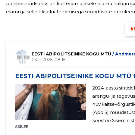
põhieesmärkideks on korteriomanikele elamu haldamisel
elamu ja selle ekspluateerimisega seonduvate probleem
Korteriühistu Jõe 58 juhatus koosneb kolmest liikmest. J
2024.a.
kõ
EESTI ABIPOLITSEINIKE KOGU MTÜ
/ Andmer
03.11.2025, 08:15
EESTI ABIPOLITSEINIKE KOGU MTÜ 
2024. aasta sihtide
arengu- ja tegevu
huvikaitsevõrgusti
(ApolS) muudatust
koostöö Siseministeeriumi ja
SSB.EE
samuti keskendusi