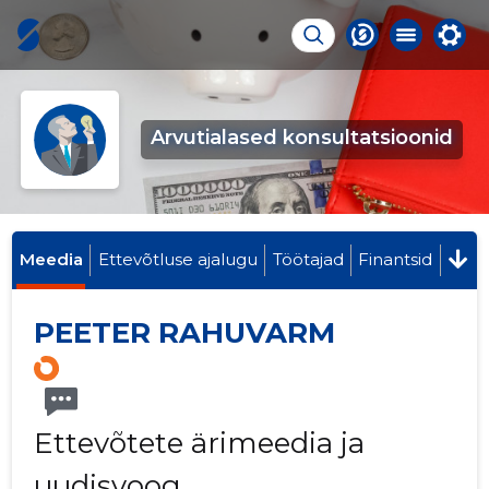
Arvutialased konsultatsioonid
Meedia
Ettevõtluse ajalugu
Töötajad
Finantsid
PEETER RAHUVARM
Ettevõtete ärimeedia ja
uudisvoog