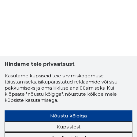
Hindame teie privaatsust
Kasutame küpsiseid teie sirvimiskogemuse
täiustamiseks, isikupärastatud reklaamide või sisu
KRAABUS
pakkumiseks ja oma liikluse analüüsimiseks. Kui
Problema
klõpsate "nõustu kõigiga", nõustute kõikide meie
küpsiste kasutamisega.
Nõustu kõigiga
Küpsistest