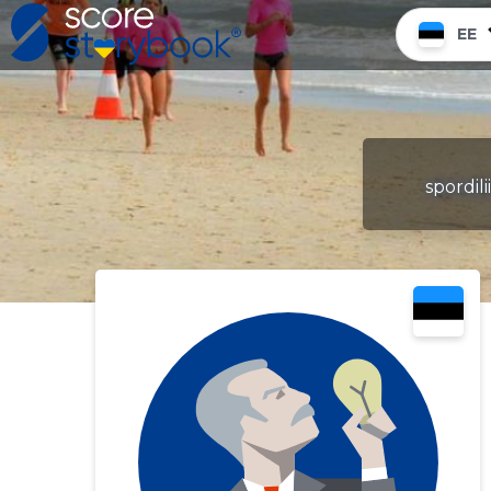
EE
spordil