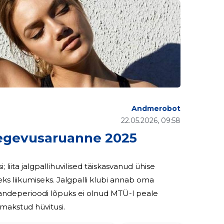
Andmerobot
22.05.2026, 09:58
egevusaruanne 2025
 liita jalgpallihuvilised täiskasvanud ühise
eks liikumiseks. Jalgpalli klubi annab oma
 makstud hüvitusi.