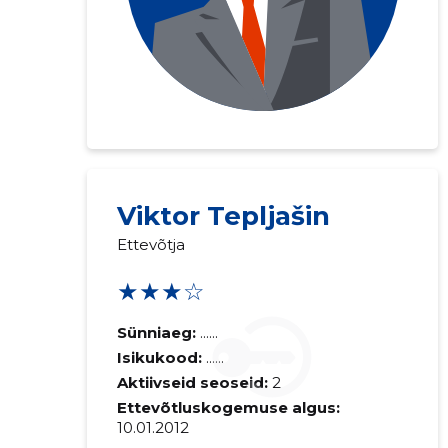
Saaja e-mail
Viktor Tepljašin
Ettevõtja
Sinu kommen
★★★☆
Sünniaeg:
......
Isikukood:
......
Aktiivseid seoseid:
2
Ettevõtluskogemuse algus:
10.01.2012