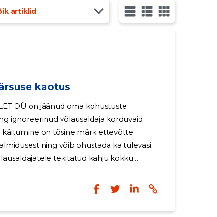
ik artiklid
ärsuse kaotus
ing ignoreerinud võlausaldaja korduvaid
e käitumine on tõsine märk ettevõtte
lmidusest ning võib ohustada ka tulevasi
: Kaubavedu maanteel - 14 aastat tagasi 38
hitavate ettevõtete 2026. aasta kogukäive oli