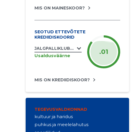
MIS ON MAINESKOOR?
SEOTUD ETTEVÕTETE
KREDIIDISKOORID
JALGPALLIKLUBI TONDI MTÜ
.01
Usaldusväärne
MIS ON KREDIIDISKOOR?
TEGEVUSVALDKONNAD
kultuur ja haridus
puhkus ja meelelahutus