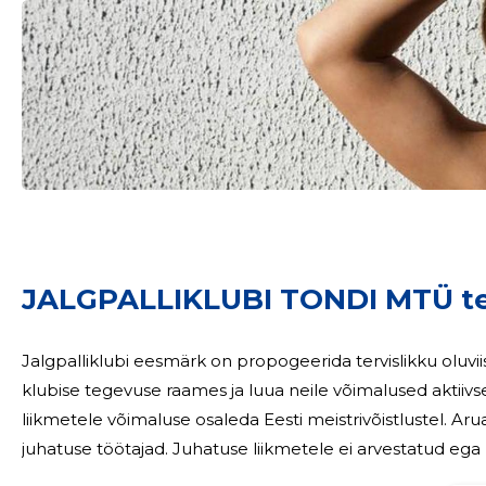
Sinu nimi
taar
JALGPALLIKLUBI TONDI MTÜ t
Jalgpalliklubi eesmärk on propogeerida tervislikku oluviisi;
klubise tegevuse raames ja luua neile võimalused aktiivs
liikmetele võimaluse osaleda Eesti meistrivõistlustel. Aruandeperioodi lõpuks ei olnud MTÜ-l peale
juhatuse töötajad. Juhatuse liikmetele ei arvestatud ega