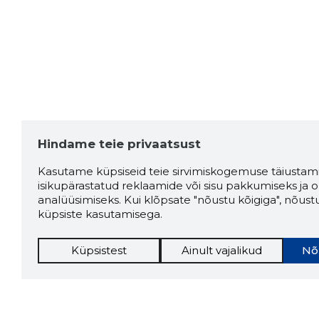
Hindame teie privaatsust
Kasutame küpsiseid teie sirvimiskogemuse täiustami
isikupärastatud reklaamide või sisu pakkumiseks ja o
analüüsimiseks. Kui klõpsate "nõustu kõigiga", nõust
küpsiste kasutamisega.
Küpsistest
Ainult vajalikud
Nõ