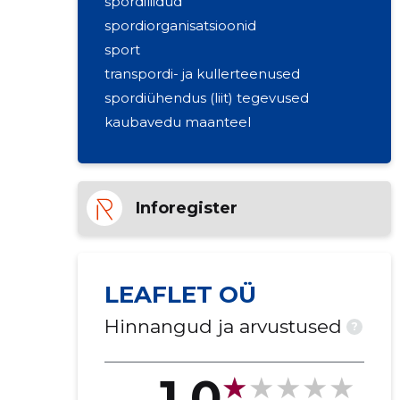
spordiliidud
spordiorganisatsioonid
sport
transpordi- ja kullerteenused
spordiühendus (liit) tegevused
kaubavedu maanteel
Inforegister
LEAFLET OÜ
Hinnangud ja arvustused
?
1.0