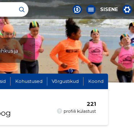
SISENE
uhkus ja
sid
Kohustused
Võrgustikud
Koond
221
oog
?
profiili külastust