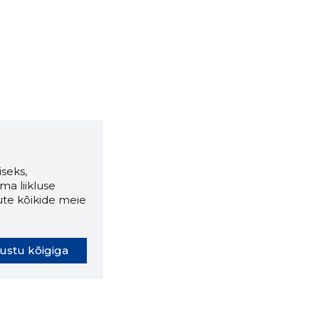
seks,
ma liikluse
ute kõikide meie
ustu kõigiga