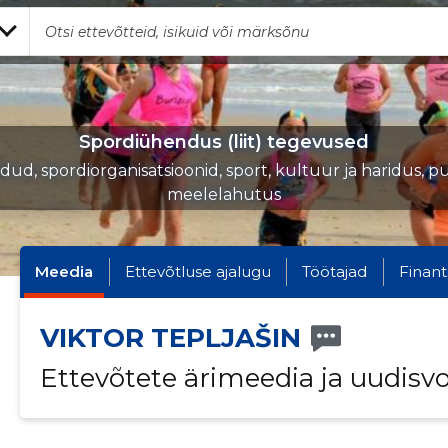
Spordiühendus (liit) tegevused
iidud, spordiorganisatsioonid, sport, kultuur ja haridus, p
meelelahutus
Meedia
Ettevõtluse ajalugu
Töötajad
Finant
VIKTOR TEPLJAŠIN
Ettevõtete ärimeedia ja uudisv