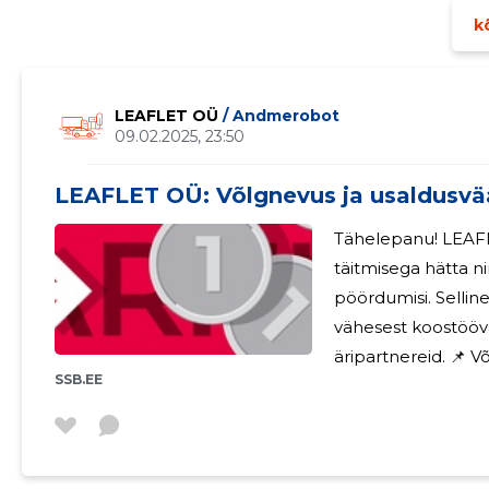
kõ
LEAFLET OÜ
/ Andmerobot
09.02.2025, 23:50
LEAFLET OÜ: Võlgnevus ja usaldusvä
Tähelepanu! LEAFLET OÜ on jäänud oma kohustuste
täitmisega hätta n
pöördumisi. Sellin
vähesest koostööva
äripartnereid. 📌 Võlausaldajatele tekitatud kahju kokku:
SSB.EE
4323,04 EUR. Ettevõtte juhtkonda kuulus võlgnevuste
tekkimise ajal Vadim Uskov , kes alustas ettevõtlusega
tegevusvaldkonnas
aastaselt. Tema ju