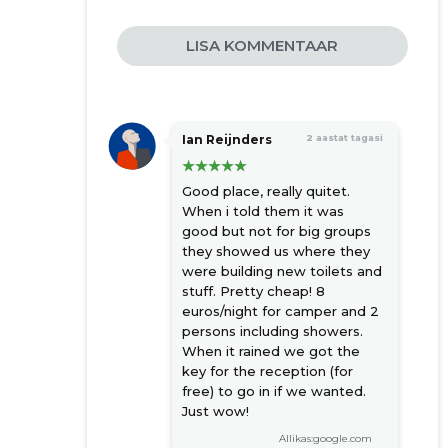
LISA KOMMENTAAR
Ian Reijnders
2 aastat tagasi
Good place, really quitet.
When i told them it was
good but not for big groups
they showed us where they
were building new toilets and
stuff. Pretty cheap! 8
euros/night for camper and 2
persons including showers.
When it rained we got the
key for the reception (for
free) to go in if we wanted.
Just wow!
Allikas:google.com