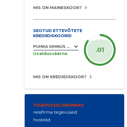
MIS ON MAINESKOOR?
SEOTUD ETTEVÕTETE
KREDIIDISKOORID
PUHKA KIHNUS OÜ
.01
Usaldusväärne
MIS ON KREDIIDISKOOR?
TEGEVUSVALDKONNAD
reisifirma tegevused
hostelid