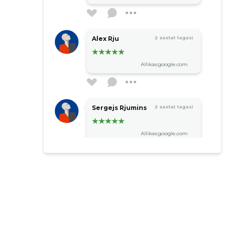
Alex Rju
2 aastat tagasi
Allikas:google.com
Sergejs Rjumins
2 aastat tagasi
Allikas:google.com
Silver Kalve
2 aastat tagasi
Allikas:google.com