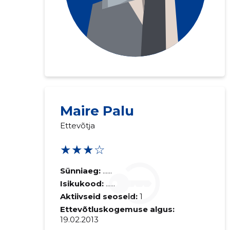
Maire Palu
Ettevõtja
★★★☆
Sünniaeg:
......
Isikukood:
......
Aktiivseid seoseid:
1
Ettevõtluskogemuse algus:
19.02.2013