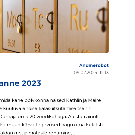
Andmerobot
09.07.2024, 12:13
anne 2023
mida kahe põlvkonna naised Käthlin ja Maire
le kuuluva endise kalasuitsutamise tsehhi
Öömaja oma 20 voodikohaga. Alustati ainult
d ka muud kõrvaltegevused nagu oma külaliste
raldamine, jalgrataste rentimine,