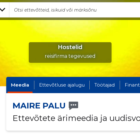
Hostelid
reisifirma tegevused
Meedia
Ettevõtluse ajalugu
Töötajad
Finant
MAIRE PALU
Ettevõtete ärimeedia ja uudisv