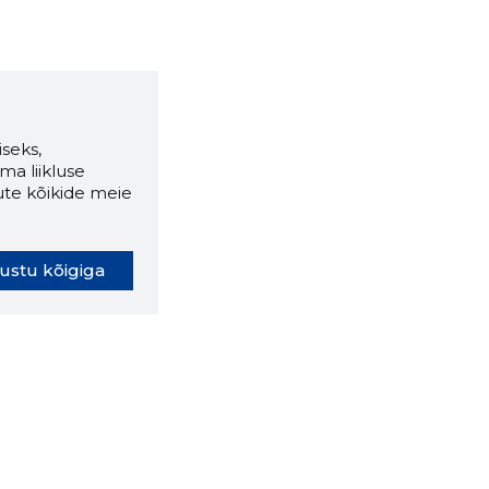
seks,
ma liikluse
ute kõikide meie
ustu kõigiga