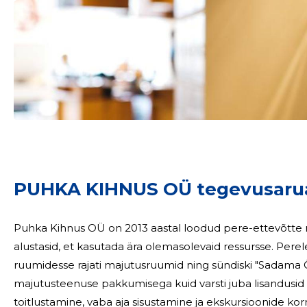
PUHKA KIHNUS OÜ tegevusaru
Puhka Kihnus OÜ on 2013 aastal loodud pere-ettevõtte 
alustasid, et kasutada ära olemasolevaid ressursse. Pere
ruumidesse rajati majutusruumid ning sündiski "Sadama 
majutusteenuse pakkumisega kuid varsti juba lisandusi
toitlustamine, vaba aja sisustamine ja ekskursioonide kor