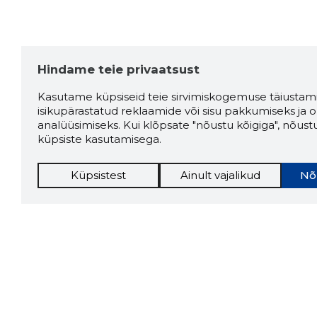
Priit Haugas
2 aastat tagasi
Hea koht lõõgastumiseks
Hindame teie privaatsust
sõpradega.
Kasutame küpsiseid teie sirvimiskogemuse täiustami
Allikas:google.com
isikupärastatud reklaamide või sisu pakkumiseks ja o
analüüsimiseks. Kui klõpsate "nõustu kõigiga", nõust
küpsiste kasutamisega.
Janno Marley
2 aastat tagasi
Küpsistest
Ainult vajalikud
Nõ
Kliendid
Allikas:google.com
Maren Pärn
2 aastat tagasi
Allikas:google.com