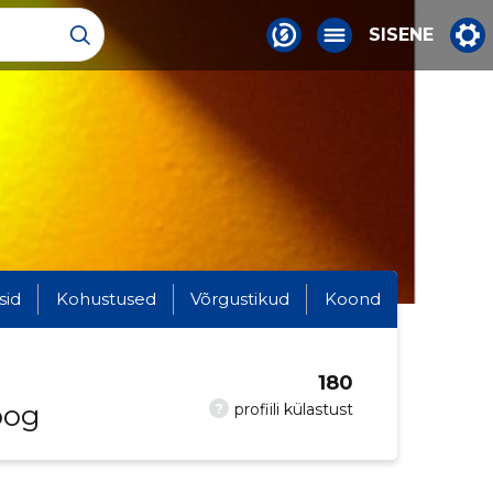
SISENE
sid
Kohustused
Võrgustikud
Koond
180
oog
?
profiili külastust