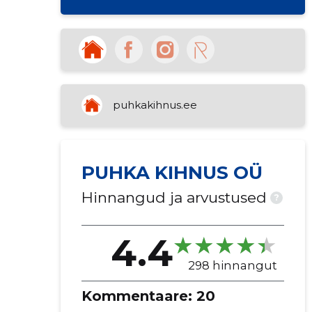
puhkakihnus.ee
PUHKA KIHNUS OÜ
Hinnangud ja arvustused
?
4.4
298 hinnangut
Kommentaare:
20