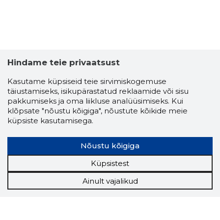
Hindame teie privaatsust
Kasutame küpsiseid teie sirvimiskogemuse
täiustamiseks, isikupärastatud reklaamide või sisu
pakkumiseks ja oma liikluse analüüsimiseks. Kui
klõpsate "nõustu kõigiga", nõustute kõikide meie
küpsiste kasutamisega.
Nõustu kõigiga
Küpsistest
Ainult vajalikud