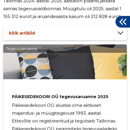
Tallinnas 2024. aastal. 2025. aastalon plaanis jätkata
samas tegevusvaldkonnas. Müügitulu oli 2025. aastal 1
155 312 eurot ja aruandeaasta kasum oli 212 828 eurot.
kõik artiklid
Tegevusaruanne
PÄIKESEDEKOORI OÜ tegevusaruanne 2025
Päikesedekoori OÜ alustas oma aktiivset
majandus- ja müügitegevust 1993. aastal.
Ettevõte on registreeritud ja tegutseb Tallinnas.
Päikesedekoori OÜ peamisteks tegevusaladeks