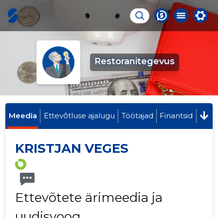
Restoranitegevus
Meedia
Ettevõtluse ajalugu
Töötajad
Finantsid
KRISTJAN VEGES
Ettevõtete ärimeedia ja
uudisvoog