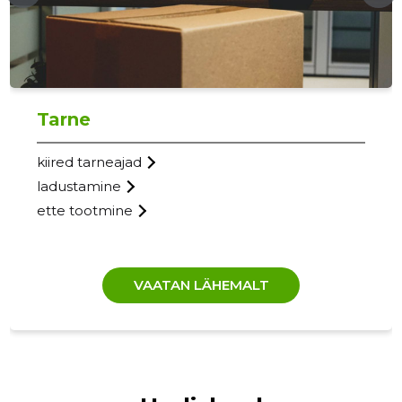
Tarne
kiired tarneajad
ladustamine
ette tootmine
VAATAN LÄHEMALT
GISANER
Usaldusv