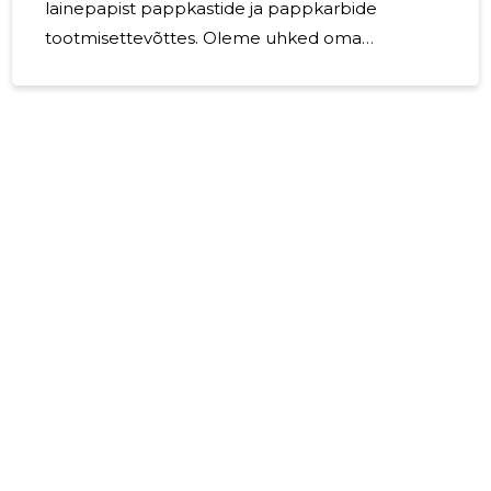
lainepapist pappkastide ja pappkarbide
tootmisettevõttes. Oleme uhked oma
pikaajalise kogemuse üle, alates 2013. aastast,
ning spetsialiseerume kohandatud pappkastide
projekteerimisele, tootmisele ja tarnimisele
vastavalt teie unikaalsetele vajadustele. Gisanera
OÜ on rohkem kui lihtsalt pappkastide tootja -
me oleme teie usaldusväärne partner igas
etapis. Meie professionaalne meeskond suudab
abistada teid algusest lõpuni, alustades
pappkastide