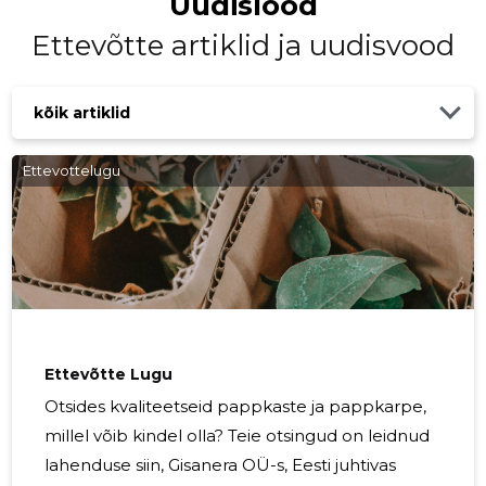
Uudislood
Ettevõtte artiklid ja uudisvood
kõik artiklid
Ettevottelugu
Ettevõtte Lugu
Otsides kvaliteetseid pappkaste ja pappkarpe,
millel võib kindel olla? Teie otsingud on leidnud
lahenduse siin, Gisanera OÜ-s, Eesti juhtivas