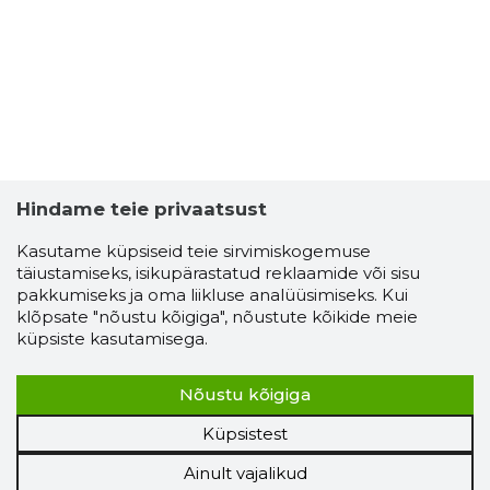
Hindame teie privaatsust
Kasutame küpsiseid teie sirvimiskogemuse
täiustamiseks, isikupärastatud reklaamide või sisu
pakkumiseks ja oma liikluse analüüsimiseks. Kui
klõpsate "nõustu kõigiga", nõustute kõikide meie
küpsiste kasutamisega.
Nõustu kõigiga
Küpsistest
Ainult vajalikud