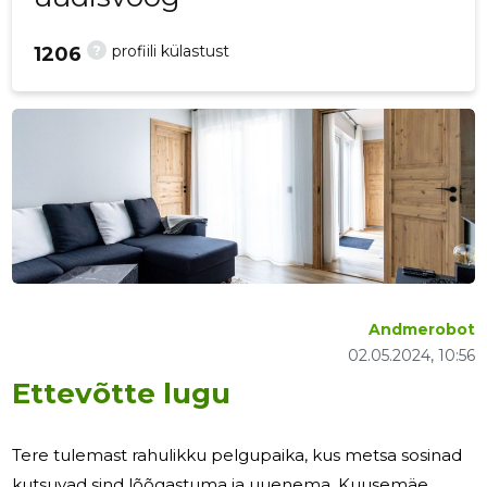
?
profiili külastust
1206
Andmerobot
02.05.2024, 10:56
Ettevõtte lugu
Tere tulemast rahulikku pelgupaika, kus metsa sosinad
kutsuvad sind lõõgastuma ja uuenema. Kuusemäe