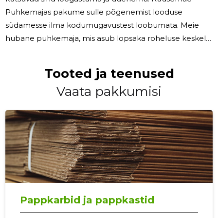
Puhkemajas pakume sulle põgenemist looduse
südamesse ilma kodumugavustest loobumata. Meie
hubane puhkemaja, mis asub lopsaka roheluse keskel,
on täiuslik taganemispaik neile, kes otsivad rahu ja
privaatsust. Meie kahe magamistoaga puhkemaja on
Tooted ja teenused
varustatud kõigi kaasaegsete mugavustega, mida vajad
Vaata pakkumisi
mugavaks peatumiseks. Naudi tasuta WiFi,
kaabeltelevisiooni, lameekraaniga televiisori,
pesumasina ja täielikult varustatud köögi koos
külmikuga mugavusi. Astu rõdule või terrassile ja hinga
värsket
Pappkarbid ja pappkastid