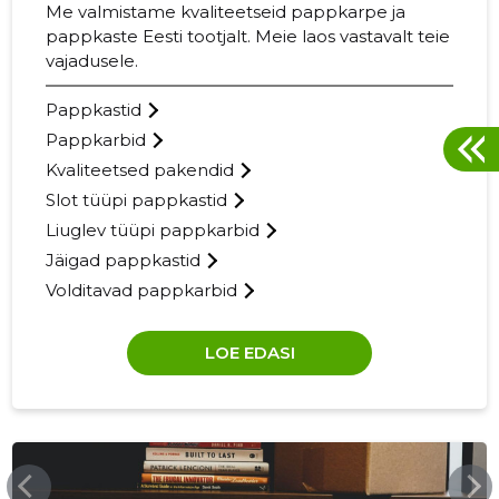
Me valmistame kvaliteetseid pappkarpe ja
pappkaste Eesti tootjalt. Meie laos vastavalt teie
vajadusele.
Pappkastid
Pappkarbid
Kvaliteetsed pakendid
Slot tüüpi pappkastid
Liuglev tüüpi pappkarbid
Jäigad pappkastid
Volditavad pappkarbid
LOE EDASI
LAINEPAPP.EE
26