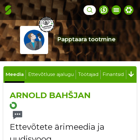
Papptaara tootmine
Meedia
Ettevõtluse ajalugu
Töötajad
Finantsid
ARNOLD BAHŠJAN
Ettevõtete ärimeedia ja
uudisvoog