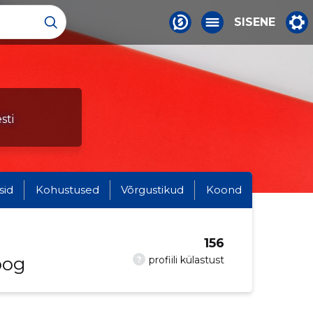
SISENE
sti
sid
Kohustused
Võrgustikud
Koond
156
oog
?
profiili külastust