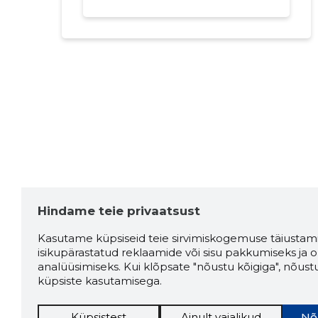
Hindame teie privaatsust
Kasutame küpsiseid teie sirvimiskogemuse täiustami
isikupärastatud reklaamide või sisu pakkumiseks ja o
analüüsimiseks. Kui klõpsate "nõustu kõigiga", nõust
küpsiste kasutamisega.
Küpsistest
Ainult vajalikud
Nõ