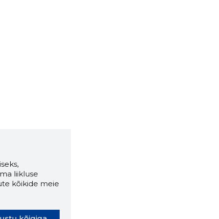
seks,
ma liikluse
ute kõikide meie
ustu kõigiga