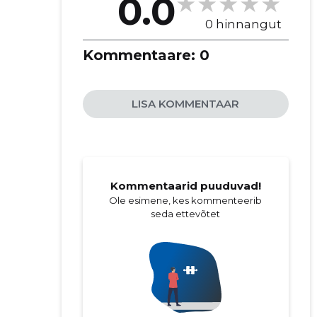
0.0
0 hinnangut
Kommentaare:
0
LISA KOMMENTAAR
Kommentaarid puuduvad!
Ole esimene, kes kommenteerib
seda ettevõtet