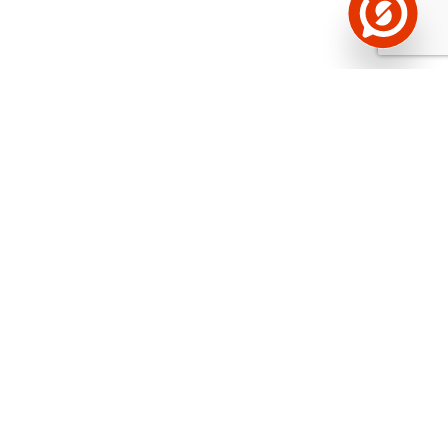
Näed helistaja tausta!
Storybooki Äpp toob
Sinuni
OTSEKONTAKTID
400 000 Eesti
ettevõtte ja isikute kohta (juhid, ametnikud).
Andmed on rikastatud maksevõime ja
finantsinfoga.