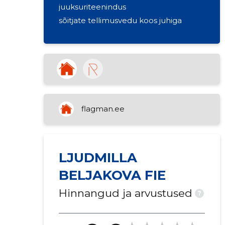
juuksuriteenindus
sõitjate tellimusvedu koos juhiga
flagman.ee
LJUDMILLA
BELJAKOVA FIE
Hinnangud ja arvustused
?