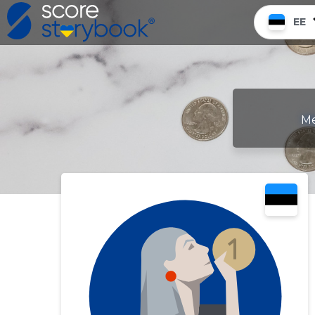
EE
Me