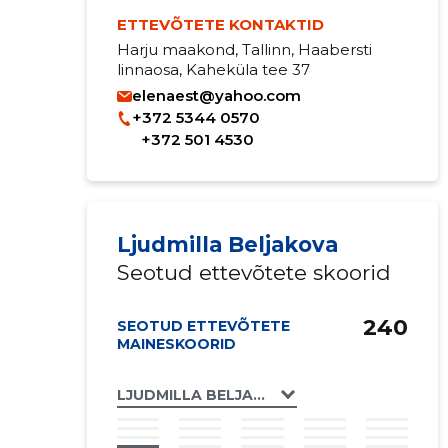
ETTEVÕTETE KONTAKTID
Harju maakond, Tallinn, Haabersti
linnaosa, Kaheküla tee 37
elenaest@yahoo.com
+372 5344 0570
+372 501 4530
Ljudmilla Beljakova
Seotud ettevõtete skoorid
240
SEOTUD ETTEVÕTETE
MAINESKOORID
LJUDMILLA BELJAKOVA FIE