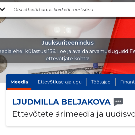
Juuksuriteenindus
edialehel külastusi 156. Loe ja avalda arvamuslugusid Ee
ettevõtjate kohta!
Meedia
Ettevõtluse ajalugu
Töötajad
Finant
LJUDMILLA BELJAKOVA
Ettevõtete ärimeedia ja uudisv