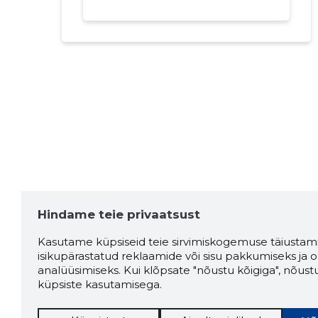
Hindame teie privaatsust
Kasutame küpsiseid teie sirvimiskogemuse täiustami
isikupärastatud reklaamide või sisu pakkumiseks ja o
analüüsimiseks. Kui klõpsate "nõustu kõigiga", nõust
küpsiste kasutamisega.