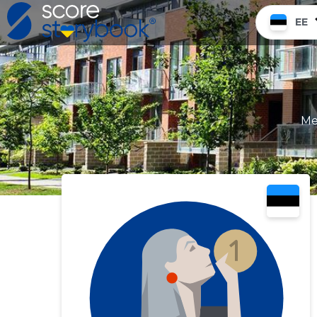
EE
Me