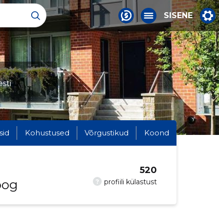
SISENE
sti
sid
Kohustused
Võrgustikud
Koond
520
oog
?
profiili külastust