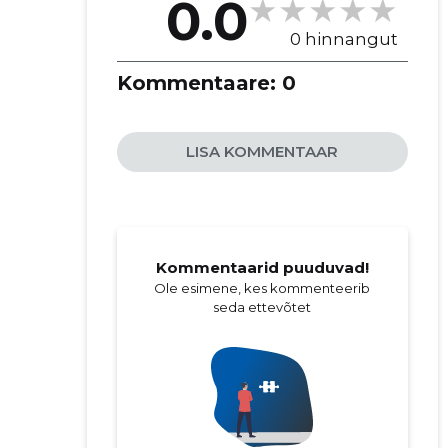
0.0
0 hinnangut
Kommentaare:
0
LISA KOMMENTAAR
Kommentaarid puuduvad!
Ole esimene, kes kommenteerib
seda ettevõtet