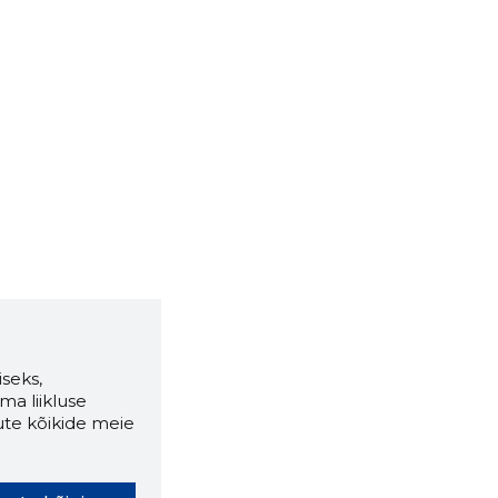
seks,
ma liikluse
ute kõikide meie