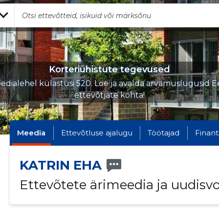
Korteriühistute tegevused
edialehel külastusi 520. Loe ja avalda arvamuslugusid Ee
ettevõtjate kohta!
Meedia
Ettevõtluse ajalugu
Töötajad
Finant
KATRIN EHA
Ettevõtete ärimeedia ja uudisv