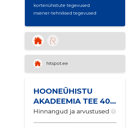
korteriühistute tegevused
insener-tehnilised tegevused
hitspot.ee
HOONEÜHISTU
AKADEEMIA TEE 40A
TÜH
Hinnangud ja arvustused
?