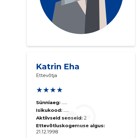
Katrin Eha
Ettevõtja
★★★★
Sünniaeg:
......
Isikukood:
......
Aktiivseid seoseid:
2
Ettevõtluskogemuse algus:
21.12.1998