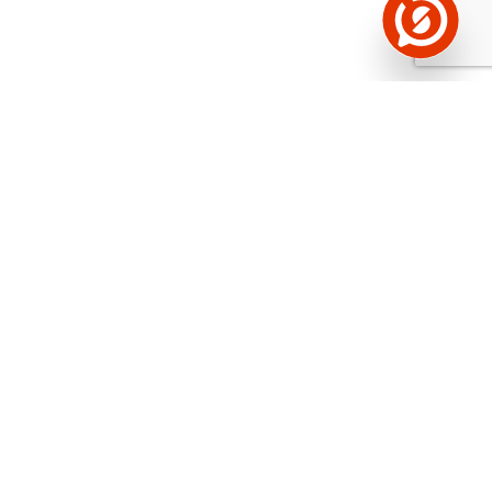
Näed helistaja tausta!
Storybooki Äpp toob
Sinuni
OTSEKONTAKTID
400 000 Eesti
ettevõtte ja isikute kohta (juhid, ametnikud).
Andmed on rikastatud maksevõime ja
finantsinfoga.