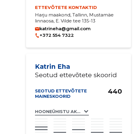
ETTEVÕTETE KONTAKTID
Harju maakond, Tallinn, Mustamäe
linnaosa, E. Vilde tee 135-13
katrineha@gmail.com
+372 554 7322
Katrin Eha
Seotud ettevõtete skoorid
440
SEOTUD ETTEVÕTETE
MAINESKOORID
HOONEÜHISTU AKADEEMIA TEE 40A TÜH