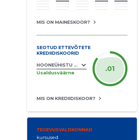
MIS ON MAINESKOOR?
SEOTUD ETTEVÕTETE
KREDIIDISKOORID
HOONEÜHISTU AKADEEMIA TEE 40A TÜH
.01
Usaldusväärne
MIS ON KREDIIDISKOOR?
TEGEVUSVALDKONNAD
kursused