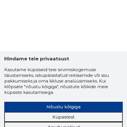
Usaldusv
Hindame teie privaatsust
Kasutame küpsiseid teie sirvimiskogemuse
täiustamiseks, isikupärastatud reklaamide või sisu
pakkumiseks ja oma liikluse analüüsimiseks. Kui
klõpsate "nõustu kõigiga", nõustute kõikide meie
küpsiste kasutamisega.
Nõustu kõigiga
Küpsistest