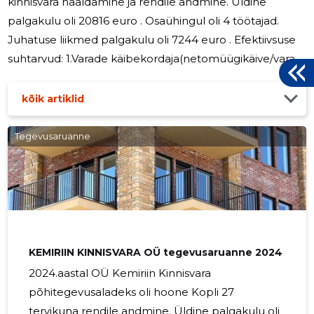
kinnisvara haaldamine ja rendile andmine. Üldine
palgakulu oli 20816 euro . Osaühingul oli 4 töötajad.
Juhatuse liikmed palgakulu oli 7244 euro . Efektiivsuse
suhtarvud: 1.Varade käibekordaja(netomüügikäive/varad
kokku keskmiselt)= 469462/(128279+141111)/2=3.974
2.Debitoorse võlgnevuse käibesagedus =
kõik artiklid
müügitulu/keskmine debitoorne võlgnevus
53952/(30287+53277)/2=1.291 Rentaabluse suhtarvud:
Tegevusaruanne
1.Käiberentaablus (puhaskasum/netomüügikäive)=
53952/469462=0,115 2.Varade
rentablus(puhaskasum/varad kokku)=
53952/128279=0,421 3.Oma kapitali
KEMIRIIN KINNISVARA OÜ tegevusaruanne 2024
2024.aastal OÜ Kemiriin Kinnisvara
põhitegevusaladeks oli hoone Kopli 27
tervikuna rendile andmine. Üldine palgakulu oli