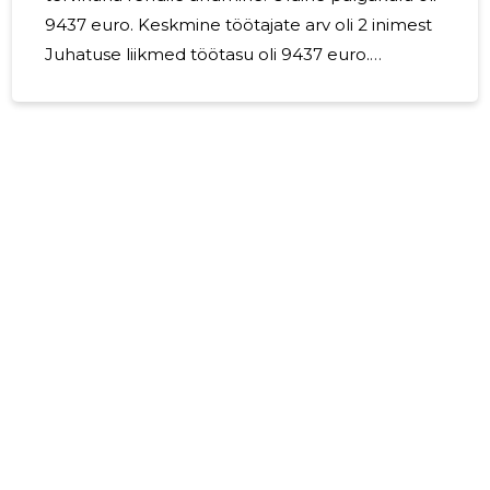
9437 euro. Keskmine töötajate arv oli 2 inimest
Juhatuse liikmed töötasu oli 9437 euro.
Tegevusplaanis 2025.a. on hoone Kopli 27
tervikuna rendile andmine.