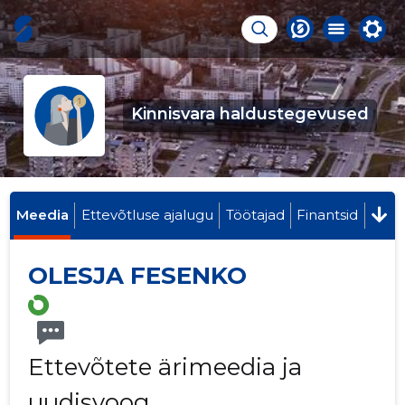
Kinnisvara haldustegevused
Meedia
Ettevõtluse ajalugu
Töötajad
Finantsid
OLESJA FESENKO
Ettevõtete ärimeedia ja
uudisvoog