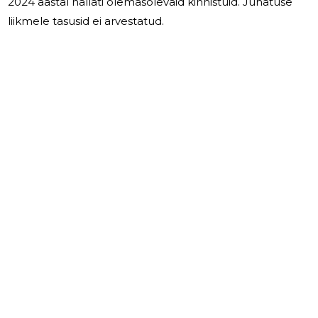
2024 aastal hallati olemasolevaid kinnistuid. Juhatuse
liikmele tasusid ei arvestatud.