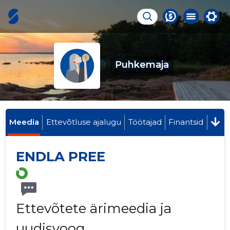
Puhkemaja
Meedia
Ettevõtluse ajalugu
Töötajad
Finantsid
ENDLA PREE
Ettevõtete ärimeedia ja
uudisvoog