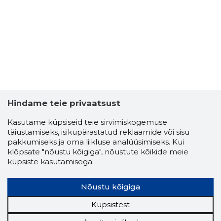
Hindame teie privaatsust
Kasutame küpsiseid teie sirvimiskogemuse
täiustamiseks, isikupärastatud reklaamide või sisu
pakkumiseks ja oma liikluse analüüsimiseks. Kui
ENDLA O
klõpsate "nõustu kõigiga", nõustute kõikide meie
Usaldusv
küpsiste kasutamisega.
Nõustu kõigiga
Küpsistest