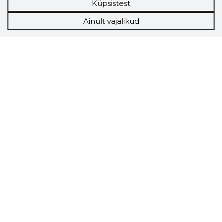
Küpsistest
Ainult vajalikud
Storybook
Chrome laiendus
Storybooki laiendus ütleb Sulle, mis firma
veebilehel Sa parajasti viibid ja kui usaldusväärne
see firma täna on.
LAADI LAIENDUS ALLA