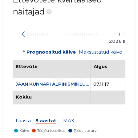
näitajad
?
2026 II
* Prognoositud käive
Maksustatud käive
Ettevõte
Algus
JAAN KÜNNAPI ALPINISMIKLUBI MTÜ
07.11.17
Kokku
1 aasta
5 aastat
MAX