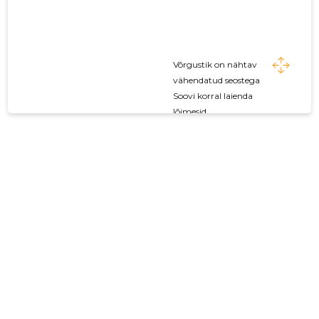
Võrgustik on nähtav
vähendatud seostega
Soovi korral laienda
lõimesid