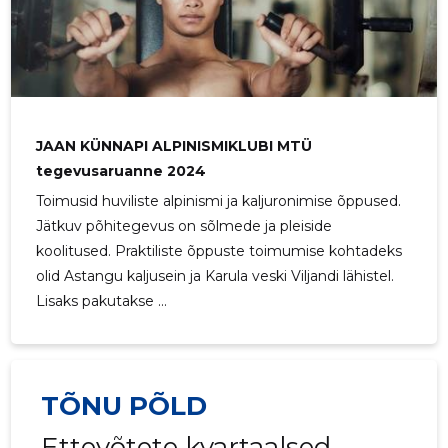
JAAN KÜNNAPI ALPINISMIKLUBI MTÜ
tegevusaruanne 2024
Toimusid huviliste alpinismi ja kaljuronimise õppused.
Jätkuv põhitegevus on sõlmede ja pleiside
koolitused. Praktiliste õppuste toimumise kohtadeks
JAAN KÜN
olid Astangu kaljusein ja Karula veski Viljandi lähistel.
Usaldusv
Lisaks pakutakse ...
TÕNU PÕLD
Ettevõtete kvartaalsed