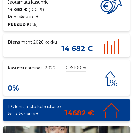
Jaotamata kasumid:
14 682 €
(100 %)
Puhaskasumid:
Puudub
(0 %)
Bilansimaht 2026 kokku
14 682 €
0 %
100 %
Kasumimarginaal 2026
0%
4
1 € lühiajaliste kohustuste
14682 €
katteks varasid