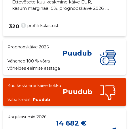
Ettevõtete kuu keskmine käive EUR,
kasumimarginaal 0%, prognooskäive 2026 .
Kinnisvara seisuga...
?
profiili külastust
320
Prognooskäive 2026
Puudub
Väheneb 100 % võrra
võrreldes eelmise aastaga
Kuu keskmine käive kokku
Puudub
Vaba krediit:
Puudub
Kogukasumid 2026
14 682 €