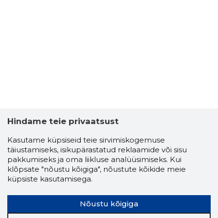
Hindame teie privaatsust
Kasutame küpsiseid teie sirvimiskogemuse
täiustamiseks, isikupärastatud reklaamide või sisu
pakkumiseks ja oma liikluse analüüsimiseks. Kui
klõpsate "nõustu kõigiga", nõustute kõikide meie
küpsiste kasutamisega.
Nõustu kõigiga