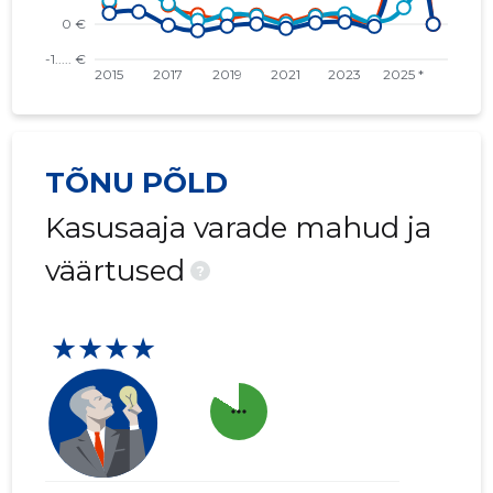
TÕNU PÕLD
Kasusaaja varade mahud ja
väärtused
?
★★★★
more_horiz