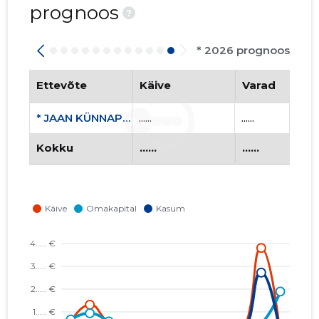
prognoos
?
* 2026 prognoos
Ettevõte
Käive
Varad
* JAAN KÜNNAPI ALPINISMIKLUBI MTÜ
......
......
Kokku
......
......