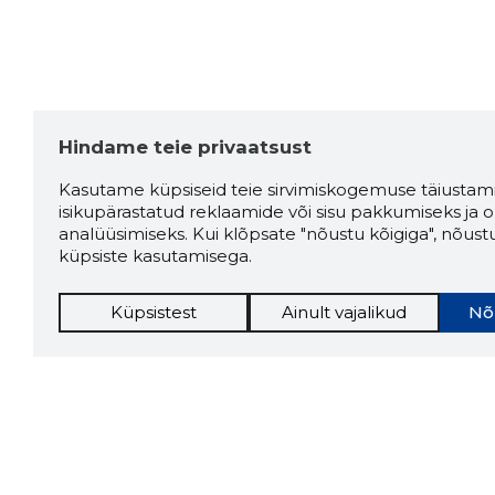
Hindame teie privaatsust
Kasutame küpsiseid teie sirvimiskogemuse täiustami
isikupärastatud reklaamide või sisu pakkumiseks ja o
analüüsimiseks. Kui klõpsate "nõustu kõigiga", nõust
küpsiste kasutamisega.
Küpsistest
Ainult vajalikud
Nõ