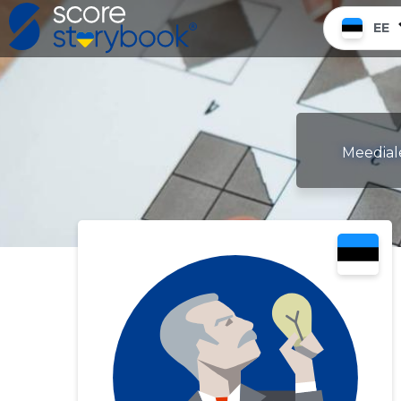
EE
Meediale