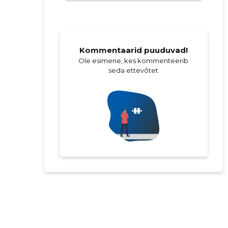
Kommentaarid puuduvad!
Ole esimene, kes kommenteerib
seda ettevõtet