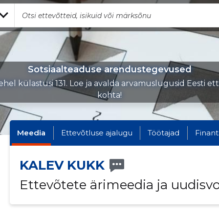
Sotsiaalteaduse arendustegevused
hel külastusi 131. Loe ja avalda arvamuslugusid Eesti et
kohta!
Meedia
Ettevõtluse ajalugu
Töötajad
Finant
KALEV KUKK
Ettevõtete ärimeedia ja uudisv