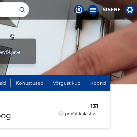
SISENE
tevõtjate
sid
Kohustused
Võrgustikud
Koond
131
oog
?
profiili külastust