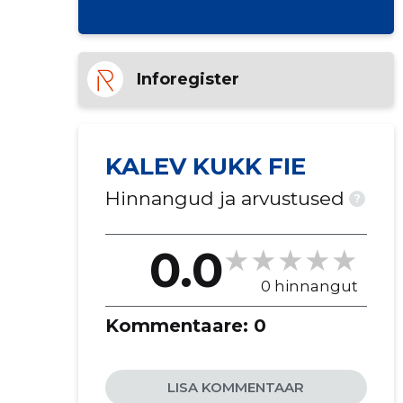
Inforegister
KALEV KUKK FIE
Hinnangud ja arvustused
?
0.0
0 hinnangut
Kommentaare:
0
LISA KOMMENTAAR