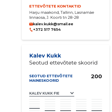
ETTEVÕTETE KONTAKTID
Harju maakond, Tallinn, Lasnamäe
linnaosa, J. Koorti tn 28-28
kalev.kukk@smail.ee
+372 517 7654
Kalev Kukk
Seotud ettevõtete skoorid
200
SEOTUD ETTEVÕTETE
MAINESKOORID
KALEV KUKK FIE