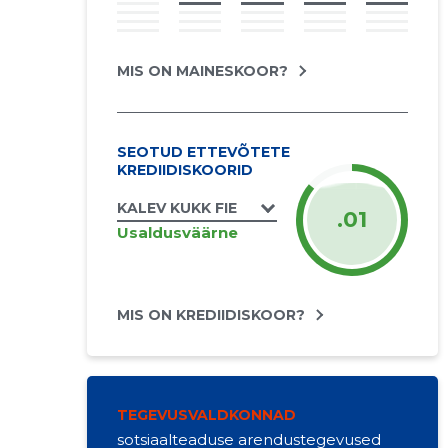
MIS ON MAINESKOOR?
SEOTUD ETTEVÕTETE
KREDIIDISKOORID
KALEV KUKK FIE
.01
Usaldusväärne
MIS ON KREDIIDISKOOR?
TEGEVUSVALDKONNAD
sotsiaalteaduse arendustegevused