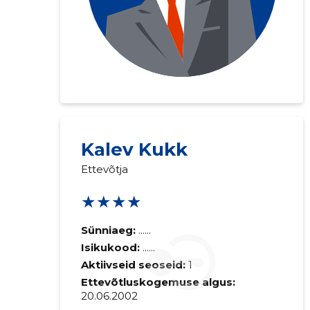
Kalev Kukk
Ettevõtja
★★★★
Sünniaeg:
......
Isikukood:
......
Aktiivseid seoseid:
1
Ettevõtluskogemuse algus:
20.06.2002