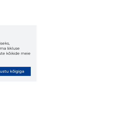
seks,
ma liikluse
ute kõikide meie
ustu kõigiga