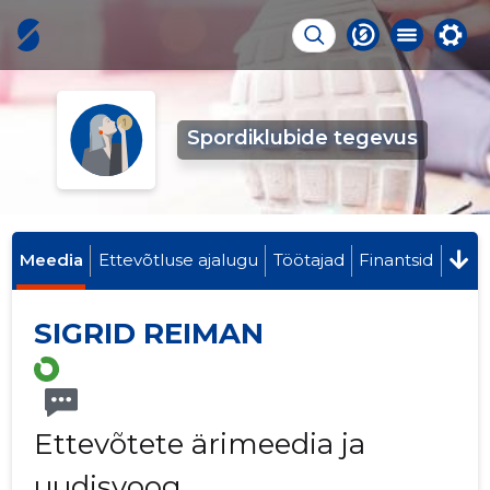
Spordiklubide tegevus
Meedia
Ettevõtluse ajalugu
Töötajad
Finantsid
SIGRID REIMAN
Ettevõtete ärimeedia ja
uudisvoog