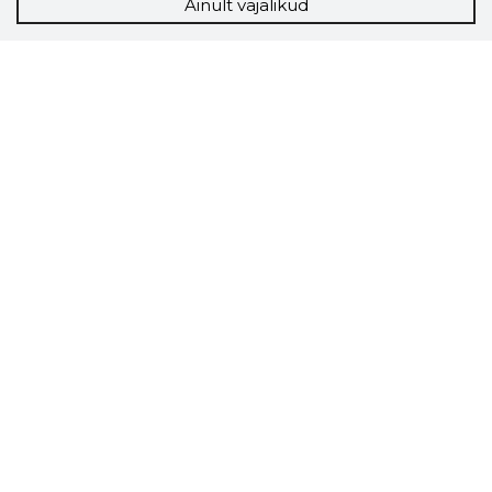
Ainult vajalikud
Storybook
Chrome laiendus
Storybooki laiendus ütleb Sulle, mis firma
veebilehel Sa parajasti viibid ja kui usaldusväärne
see firma täna on.
LAADI LAIENDUS ALLA