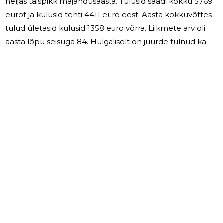
neljas täispikk majandusaasta. Tulusid saadi kokku 5769
eurot ja kulusid tehti 4411 euro eest. Aasta kokkuvõttes
tulud ületasid kulusid 1358 euro võrra. Liikmete arv oli
aasta lõpu seisuga 84. Hulgaliselt on juurde tulnud ka
noori. 2025. aastal on kavas parandada noorte sportlikku
väljaõpet/koolitust.