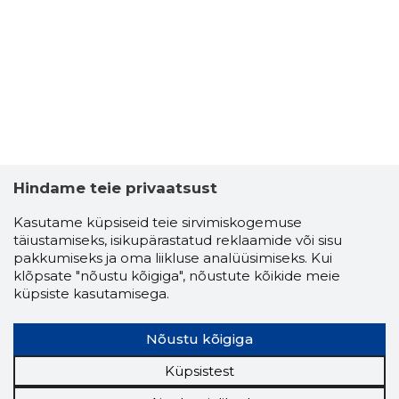
SPORDIKL
Hindame teie privaatsust
Usaldusv
Kasutame küpsiseid teie sirvimiskogemuse
täiustamiseks, isikupärastatud reklaamide või sisu
pakkumiseks ja oma liikluse analüüsimiseks. Kui
klõpsate "nõustu kõigiga", nõustute kõikide meie
küpsiste kasutamisega.
Nõustu kõigiga
Küpsistest