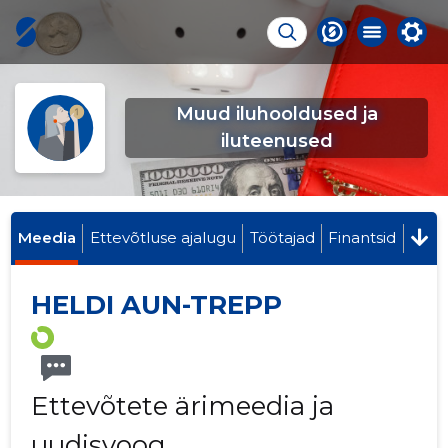
Muud iluhooldused ja
iluteenused
Meedia
Ettevõtluse ajalugu
Töötajad
Finantsid
HELDI AUN-TREPP
Ettevõtete ärimeedia ja
uudisvoog