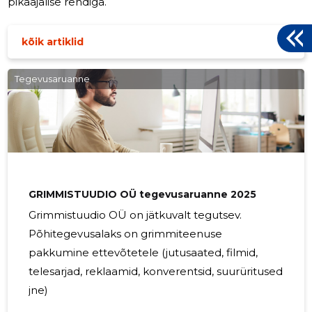
pikaajalise rendiga.
kõik artiklid
Tegevusaruanne
GRIMMISTUUDIO OÜ tegevusaruanne 2025
Grimmistuudio OÜ on jätkuvalt tegutsev.
Põhitegevusalaks on grimmiteenuse
pakkumine ettevõtetele (jutusaated, filmid,
telesarjad, reklaamid, konverentsid, suurüritused
jne)