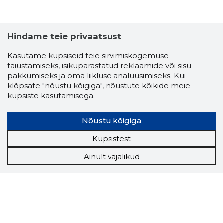
Hindame teie privaatsust
GRIMMIS
Usaldusv
Kasutame küpsiseid teie sirvimiskogemuse
täiustamiseks, isikupärastatud reklaamide või sisu
pakkumiseks ja oma liikluse analüüsimiseks. Kui
klõpsate "nõustu kõigiga", nõustute kõikide meie
küpsiste kasutamisega.
Nõustu kõigiga
Küpsistest
Ainult vajalikud