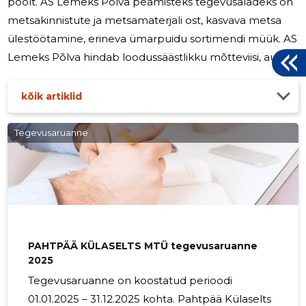
poolt. AS Lemeks Põlva peamisteks tegevusaladeks on
metsakinnistute ja metsamaterjali ost, kasvava metsa
ülestöötamine, erineva ümarpuidu sortimendi müük. AS
Lemeks Põlva hindab loodussäästlikku mõtteviisi, ausa
äri põhimõtteid, omab pikaajalist kogemust ja jagab
metsaomanikele kasulikke nõuandeid.
kõik artiklid
MAJANDUSKESKKOND 2025. aasta oli AS Lemeks
Põlva jaoks edukas aasta. TEGEVUSTULEMUSED AS
Tegevusaruanne
Lemeks Põlva peamine ülesanne on varustada grupi
ettevõtteid ümarpuiduga . Ettevõtte 2025. aasta käive
oli 1,2 mln eurot (2024. aastal 2,02 mln eurot).
PAHTPÄÄ KÜLASELTS MTÜ tegevusaruanne
2025
Tegevusaruanne on koostatud perioodi
01.01.2025 – 31.12.2025 kohta. Pahtpää Külaselts