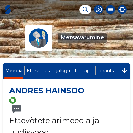
Metsavarumine
Meedia
Ettevõtluse ajalugu
Töötajad
Finantsid
ANDRES HAINSOO
Ettevõtete ärimeedia ja
uudisvoog