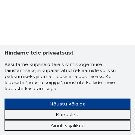
Hindame teie privaatsust
LEMEKS P
Kasutame küpsiseid teie sirvimiskogemuse
Usaldusv
täiustamiseks, isikupärastatud reklaamide või sisu
pakkumiseks ja oma liikluse analüüsimiseks. Kui
klõpsate "nõustu kõigiga", nõustute kõikide meie
küpsiste kasutamisega.
Nõustu kõigiga
Küpsistest
Ainult vajalikud