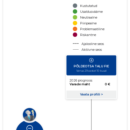
Kustutatud
Usaldusväärne
Neutraalne
Piiripealne
Problemaatiline
Riskantne
Ajalooline seos
Aktiivne seos
käibe suurus
võla suurus
Seoste laiendamine