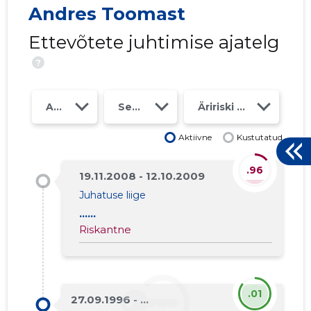
Andres Toomast
Ettevõtete juhtimise ajatelg
PÕLDEOT
?
Usaldusv
Aasta
Seosed
Äririski klass
Aktiivne
Kustutatud
.96
19.11.2008 - 12.10.2009
Juhatuse liige
......
Riskantne
.01
27.09.1996 - ...