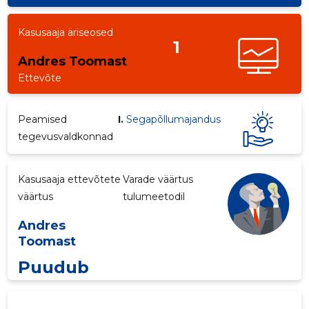
Kasusaaja äriseosed
1
Andres Toomast
Ettevõte
Peamised
I.
Segapõllumajandus
3
tegevusvaldkonnad
Kasusaaja ettevõtete
Varade väärtus
väärtus
tulumeetodil
Andres
Toomast
Puudub