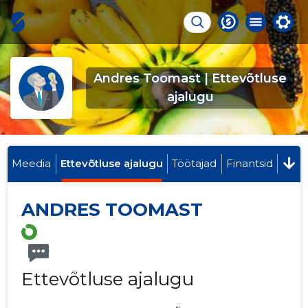
Andres Toomast | Ettevõtluse
ajalugu
Meedia
Ettevõtluse ajalugu
Töötajad
Finantsid
ANDRES TOOMAST
Ettevõtluse ajalugu