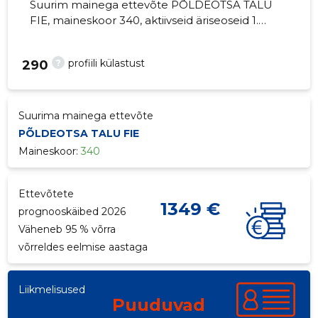
Suurim mainega ettevõte PÕLDEOTSA TALU
FIE, maineskoor 340, aktiivseid äriseoseid 1.
Segapõllumajandus.
?
profiili külastust
290
Suurima mainega ettevõte
PÕLDEOTSA TALU FIE
Maineskoor:
340
Ettevõtete
1349 €
prognooskäibed 2026
Väheneb 95 % võrra
võrreldes eelmise aastaga
Liikmelisused
Puuduvad