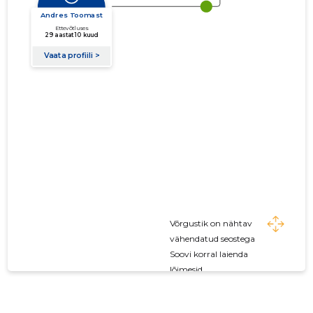
Võrgustik on nähtav
vähendatud seostega
Soovi korral laienda
lõimesid