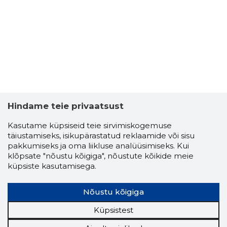
EVI-MAIA
Usaldusv
Hindame teie privaatsust
Kasutame küpsiseid teie sirvimiskogemuse
täiustamiseks, isikupärastatud reklaamide või sisu
pakkumiseks ja oma liikluse analüüsimiseks. Kui
klõpsate "nõustu kõigiga", nõustute kõikide meie
küpsiste kasutamisega.
Nõustu kõigiga
Küpsistest