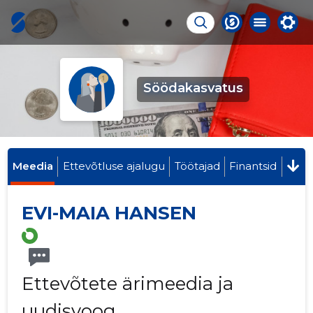
Söödakasvatus
Meedia
Ettevõtluse ajalugu
Töötajad
Finantsid
EVI-MAIA HANSEN
Ettevõtete ärimeedia ja
uudisvoog