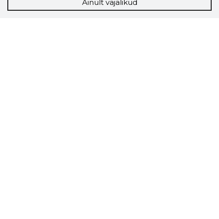
Ainult vajalikud
Storybook
Chrome laiendus
Storybooki laiendus ütleb Sulle, mis firma
veebilehel Sa parajasti viibid ja kui usaldusväärne
see firma täna on.
LAADI LAIENDUS ALLA