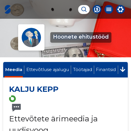
Hoonete ehitustööd
Meedia
Ettevõtluse ajalugu
Töötajad
Finantsid
KALJU KEPP
Ettevõtete ärimeedia ja
uudisvoog