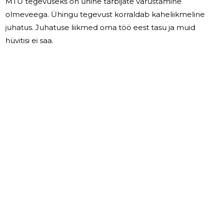
MTÜ tegevuseks on ühine tarbijate varustamine
olmeveega. Ühingu tegevust korraldab kaheliikmeline
juhatus. Juhatuse liikmed oma töö eest tasu ja muid
hüvitisi ei saa.