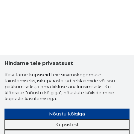
3
Hindame teie privaatsust
Kasutame küpsiseid teie sirvimiskogemuse
täiustamiseks, isikupärastatud reklaamide või sisu
pakkumiseks ja oma liikluse analüüsimiseks. Kui
klõpsate "nõustu kõigiga", nõustute kõikide meie
küpsiste kasutamisega.
Nõustu kõigiga
OTTI-TIIG
Usaldusv
Küpsistest