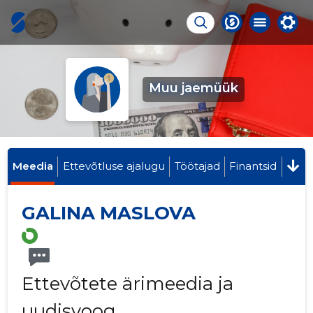
Muu jaemüük
Meedia
Ettevõtluse ajalugu
Töötajad
Finantsid
GALINA MASLOVA
Ettevõtete ärimeedia ja
uudisvoog