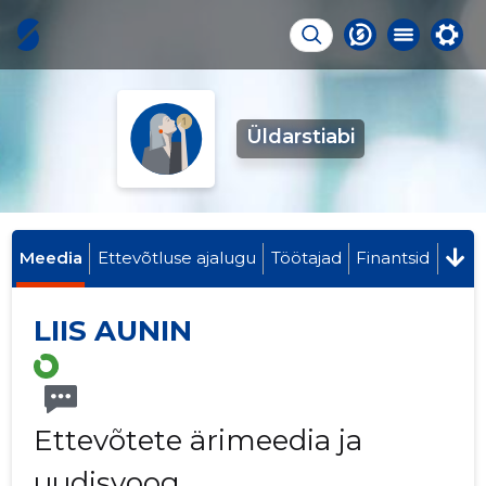
Üldarstiabi
Meedia
Ettevõtluse ajalugu
Töötajad
Finantsid
LIIS AUNIN
Ettevõtete ärimeedia ja
uudisvoog