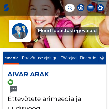
Muud lõbustustegevused
Meedia
Ettevõtluse ajalugu
Töötajad
Finantsid
AIVAR ARAK
Ettevõtete ärimeedia ja
uudisvoog