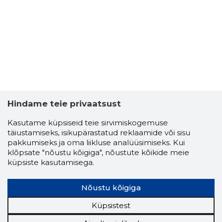
Hindame teie privaatsust
AIVAR AR
Kasutame küpsiseid teie sirvimiskogemuse
täiustamiseks, isikupärastatud reklaamide või sisu
Usaldusv
pakkumiseks ja oma liikluse analüüsimiseks. Kui
klõpsate "nõustu kõigiga", nõustute kõikide meie
küpsiste kasutamisega.
Nõustu kõigiga
Küpsistest