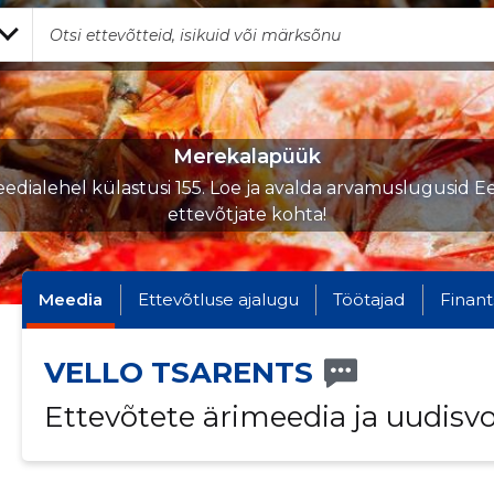
Merekalapüük
edialehel külastusi 155. Loe ja avalda arvamuslugusid Ee
ettevõtjate kohta!
Meedia
Ettevõtluse ajalugu
Töötajad
Finant
VELLO TSARENTS
Ettevõtete ärimeedia ja uudisv