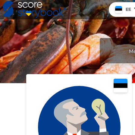
EE
Me