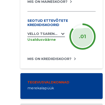
MIS ON MAINESKOOR?
SEOTUD ETTEVÕTETE
KREDIIDISKOORID
VELLO TSARENTS FIE
.01
Usaldusväärne
MIS ON KREDIIDISKOOR?
TEGEVUSVALDKONNAD
merekalapüük