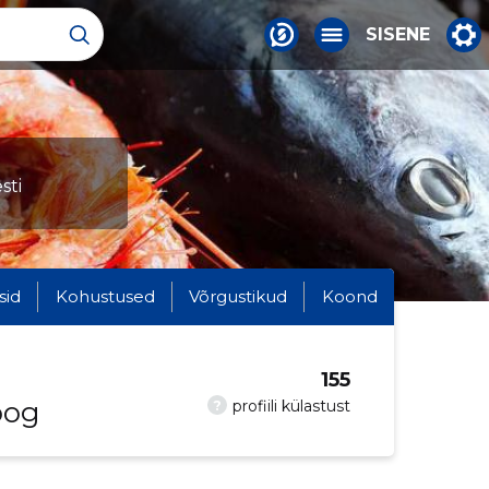
SISENE
sti
sid
Kohustused
Võrgustikud
Koond
155
oog
?
profiili külastust