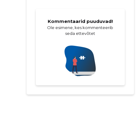
Kommentaarid puuduvad!
Ole esimene, kes kommenteerib
seda ettevõtet