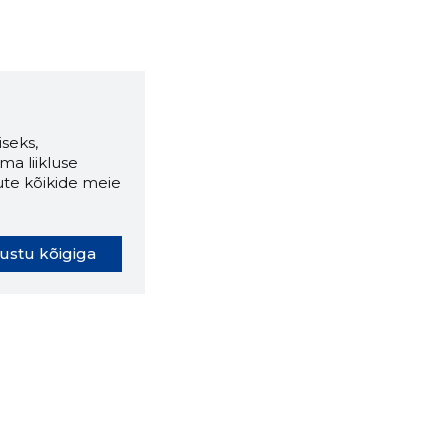
seks,
ma liikluse
ute kõikide meie
ustu kõigiga