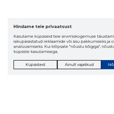
Hindame teie privaatsust
Kasutame küpsiseid teie sirvimiskogemuse täiustami
isikupärastatud reklaamide või sisu pakkumiseks ja o
analüüsimiseks. Kui klõpsate "nõustu kõigiga", nõust
küpsiste kasutamisega.
Küpsistest
Ainult vajalikud
Nõ