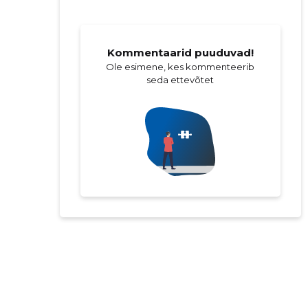
Kommentaarid puuduvad!
Ole esimene, kes kommenteerib
seda ettevõtet