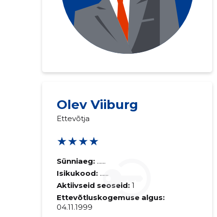
Olev Viiburg
Ettevõtja
★★★★
Sünniaeg:
......
Isikukood:
......
Aktiivseid seoseid:
1
Ettevõtluskogemuse algus:
04.11.1999