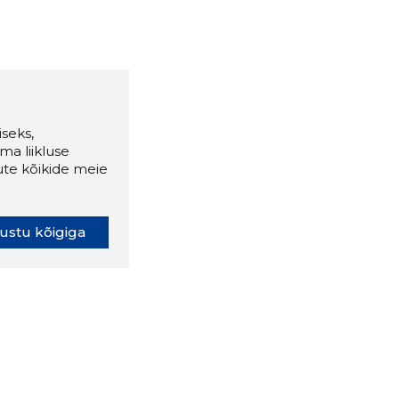
seks,
ma liikluse
ute kõikide meie
ustu kõigiga