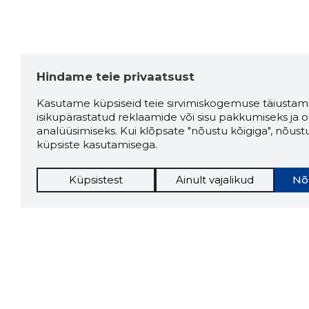
Hindame teie privaatsust
Kasutame küpsiseid teie sirvimiskogemuse täiustami
isikupärastatud reklaamide või sisu pakkumiseks ja o
analüüsimiseks. Kui klõpsate "nõustu kõigiga", nõust
küpsiste kasutamisega.
Küpsistest
Ainult vajalikud
Nõ