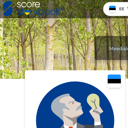
EE
Meediale