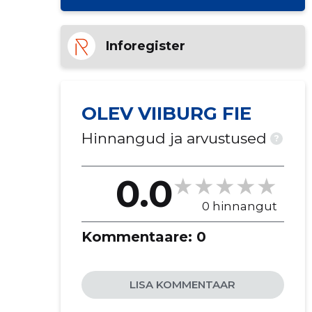
Inforegister
OLEV VIIBURG FIE
Hinnangud ja arvustused
?
0.0
0 hinnangut
Kommentaare:
0
LISA KOMMENTAAR