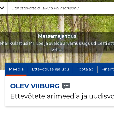
Metsamajandus
hel külastusi 141. Loe ja avalda arvamuslugusid Eesti et
kohta!
Meedia
Ettevõtluse ajalugu
Töötajad
Finant
OLEV VIIBURG
Ettevõtete ärimeedia ja uudisv