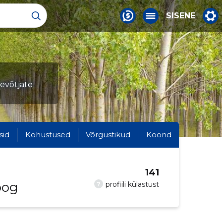
SISENE
tevõtjate
sid
Kohustused
Võrgustikud
Koond
141
oog
?
profiili külastust