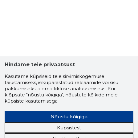
3
Hindame teie privaatsust
Kasutame küpsiseid teie sirvimiskogemuse
täiustamiseks, isikupärastatud reklaamide või sisu
pakkumiseks ja oma liikluse analüüsimiseks. Kui
klõpsate "nõustu kõigiga", nõustute kõikide meie
küpsiste kasutamisega.
Nõustu kõigiga
AIME PII
Küpsistest
Usaldusv