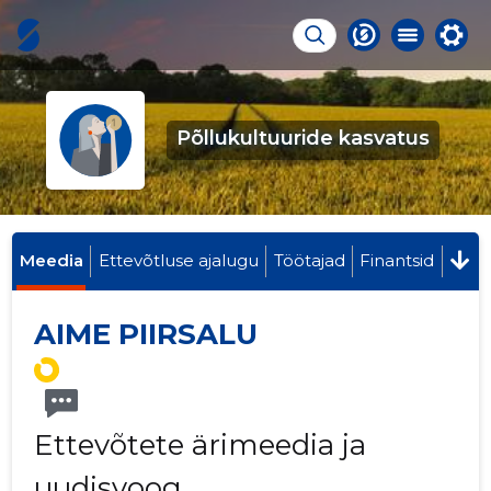
Põllukultuuride kasvatus
Meedia
Ettevõtluse ajalugu
Töötajad
Finantsid
AIME PIIRSALU
Ettevõtete ärimeedia ja
uudisvoog