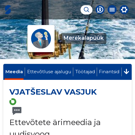
Merekalapüük
Meedia
Ettevõtluse ajalugu
Töötajad
Finantsid
VJATŠESLAV VASJUK
Ettevõtete ärimeedia ja
uudisvoog