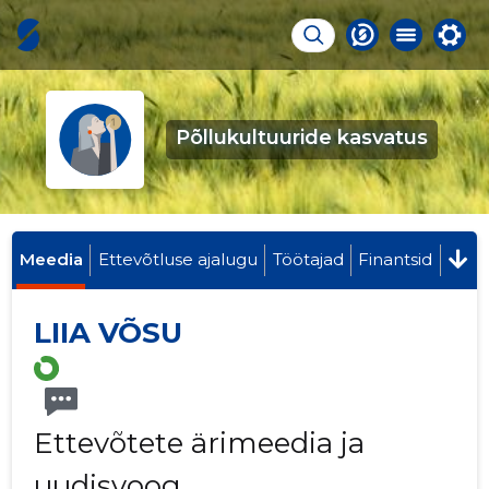
Põllukultuuride kasvatus
Meedia
Ettevõtluse ajalugu
Töötajad
Finantsid
LIIA VÕSU
Ettevõtete ärimeedia ja
uudisvoog