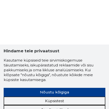
LIIA VÕS
Usaldusv
Hindame teie privaatsust
Kasutame küpsiseid teie sirvimiskogemuse
täiustamiseks, isikupärastatud reklaamide või sisu
pakkumiseks ja oma liikluse analüüsimiseks. Kui
klõpsate "nõustu kõigiga", nõustute kõikide meie
küpsiste kasutamisega.
Nõustu kõigiga
Küpsistest