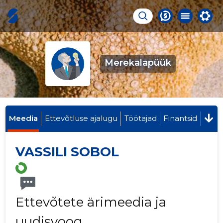
Merekalapüük
Meedia
Ettevõtluse ajalugu
Töötajad
Finantsid
VASSILI SOBOL
Ettevõtete ärimeedia ja
uudisvoog