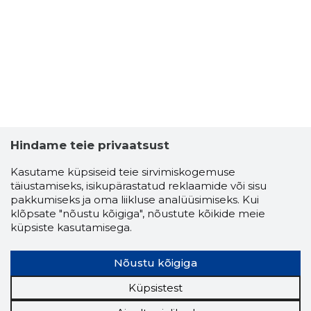
VASSILI 
Usaldusv
Hindame teie privaatsust
Kasutame küpsiseid teie sirvimiskogemuse
täiustamiseks, isikupärastatud reklaamide või sisu
pakkumiseks ja oma liikluse analüüsimiseks. Kui
klõpsate "nõustu kõigiga", nõustute kõikide meie
küpsiste kasutamisega.
Nõustu kõigiga
Küpsistest