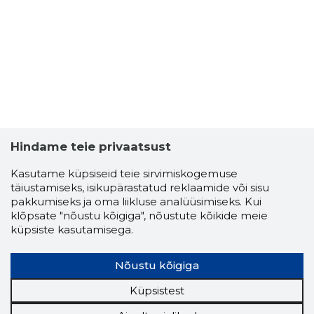
3
Hindame teie privaatsust
Kasutame küpsiseid teie sirvimiskogemuse
täiustamiseks, isikupärastatud reklaamide või sisu
pakkumiseks ja oma liikluse analüüsimiseks. Kui
klõpsate "nõustu kõigiga", nõustute kõikide meie
küpsiste kasutamisega.
Nõustu kõigiga
JAAK PÕD
Küpsistest
Usaldusv