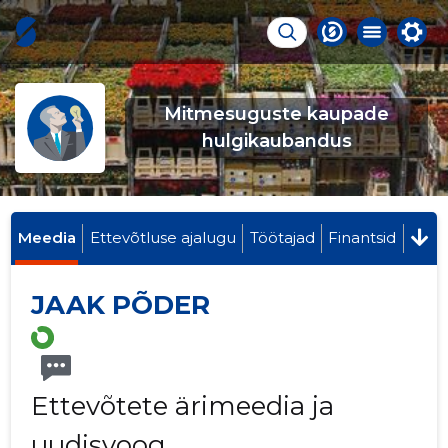
Mitmesuguste kaupade
hulgikaubandus
Meedia
Ettevõtluse ajalugu
Töötajad
Finantsid
JAAK PÕDER
Ettevõtete ärimeedia ja
uudisvoog