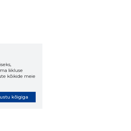
seks,
ma liikluse
ute kõikide meie
ustu kõigiga