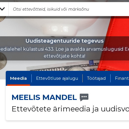
Uudisteagentuuride tegevus
edialehel külastusi 433. Loe ja avalda arvamuslugusid Ee
ettevõtjate kohta!
Meedia
Ettevõtluse ajalugu
Töötajad
Finant
MEELIS MANDEL
Ettevõtete ärimeedia ja uudisv