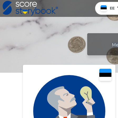
EE
Me