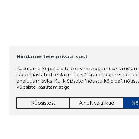
Hindame teie privaatsust
Kasutame küpsiseid teie sirvimiskogemuse täiustami
isikupärastatud reklaamide või sisu pakkumiseks ja o
analüüsimiseks. Kui klõpsate "nõustu kõigiga", nõust
küpsiste kasutamisega.
Küpsistest
Ainult vajalikud
Nõ