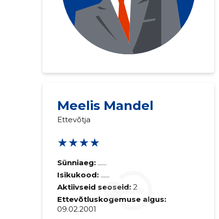
Meelis Mandel
Ettevõtja
★★★★
Sünniaeg:
......
Isikukood:
......
Aktiivseid seoseid:
2
Ettevõtluskogemuse algus:
09.02.2001