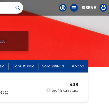
SISENE
sti
sid
Kohustused
Võrgustikud
Koond
433
oog
?
profiili külastust