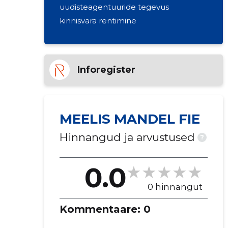
uudisteagentuuride tegevus
kinnisvara rentimine
Inforegister
MEELIS MANDEL FIE
Hinnangud ja arvustused
?
0.0
0 hinnangut
Kommentaare:
0