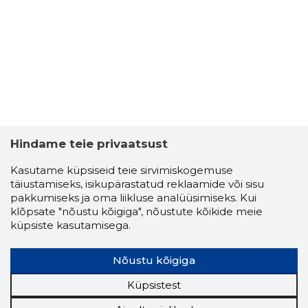
ALEKSAN
Usaldusv
Hindame teie privaatsust
Kasutame küpsiseid teie sirvimiskogemuse
täiustamiseks, isikupärastatud reklaamide või sisu
pakkumiseks ja oma liikluse analüüsimiseks. Kui
klõpsate "nõustu kõigiga", nõustute kõikide meie
küpsiste kasutamisega.
Nõustu kõigiga
Küpsistest