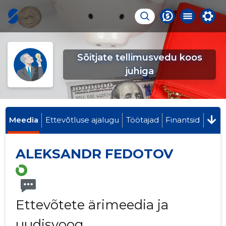
Sõitjate tellimusvedu koos
juhiga
Meedia
Ettevõtluse ajalugu
Töötajad
Finantsid
ALEKSANDR FEDOTOV
Ettevõtete ärimeedia ja
uudisvoog