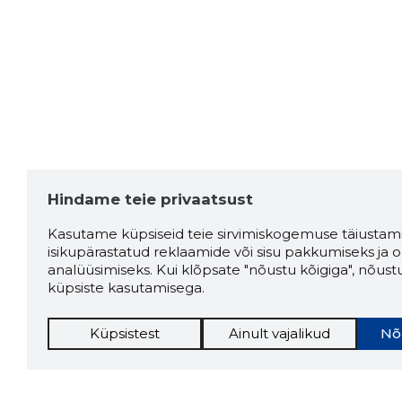
Hindame teie privaatsust
Kasutame küpsiseid teie sirvimiskogemuse täiustami
isikupärastatud reklaamide või sisu pakkumiseks ja o
analüüsimiseks. Kui klõpsate "nõustu kõigiga", nõust
küpsiste kasutamisega.
Küpsistest
Ainult vajalikud
Nõ