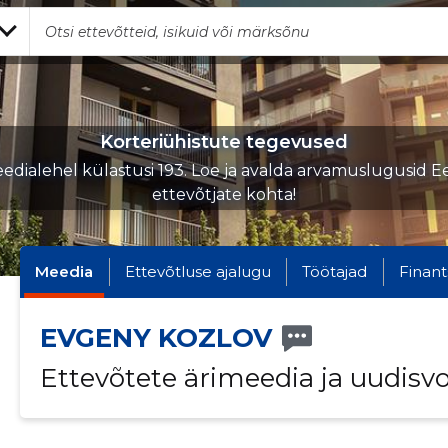
Korteriühistute tegevused
edialehel külastusi 193. Loe ja avalda arvamuslugusid Ee
ettevõtjate kohta!
Meedia
Ettevõtluse ajalugu
Töötajad
Finant
EVGENY KOZLOV
Ettevõtete ärimeedia ja uudisv