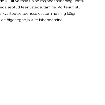
juurde kuuluva maa ühine majandaminening ühistu
sega seotud teenusteosutamine. Korteriühistu
kvaliteetse teenuse osutamine ning kõigi
de õigeaegne ja kiire lahendamine.
us oli organiseerud vastavalt toimunud