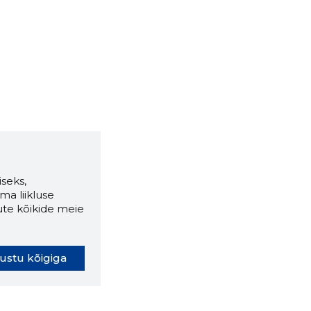
seks,
ma liikluse
ute kõikide meie
ustu kõigiga