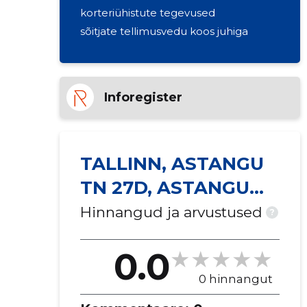
korteriühistute tegevused
sõitjate tellimusvedu koos juhiga
Inforegister
TALLINN, ASTANGU
TN 27D, ASTANGU
TN 29, ASTANGU TN
Hinnangud ja arvustused
?
29C, ...
0.0
0 hinnangut