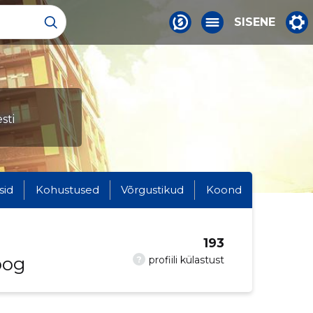
SISENE
sti
sid
Kohustused
Võrgustikud
Koond
193
oog
?
profiili külastust