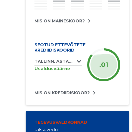
MIS ON MAINESKOOR?
SEOTUD ETTEVÕTETE
KREDIIDISKOORID
TALLINN, ASTANGU TN 27D, ASTANGU TN 
.01
Usaldusväärne
MIS ON KREDIIDISKOOR?
TEGEVUSVALDKONNAD
taksovedu