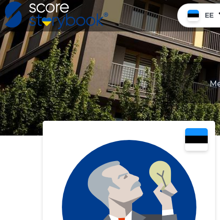
EE
Me