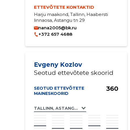
ETTEVÕTETE KONTAKTID
Harju maakond, Tallinn, Haabersti
linnaosa, Astangu tn 29
nana2005@bk.ru
+372 657 4688
Evgeny Kozlov
Seotud ettevõtete skoorid
360
SEOTUD ETTEVÕTETE
MAINESKOORID
TALLINN, ASTANGU TN 27D, ASTANGU TN 