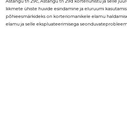
Astangu tn 29c, Astangu tn 29d korteriühistu ja selle 
liikmete ühiste huvide esindamine ja eluruumi kasutami
põhieesmärkideks on korteriomanikele elamu haldamisel
elamu ja selle ekspluateerimisega seonduvateprobleemi
Korteriühistu tööd korraldab juhatus. KÜ juhatuse tegev
üldkoosoleku poolt
29, ASTANGU TN 29C, ASTANGU TN 29D KORTERIÜHISTU