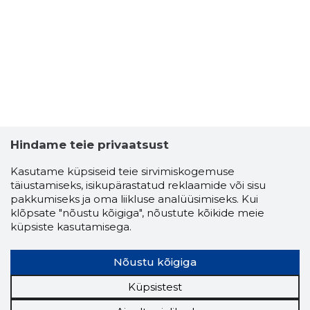
Hindame teie privaatsust
Kasutame küpsiseid teie sirvimiskogemuse
täiustamiseks, isikupärastatud reklaamide või sisu
pakkumiseks ja oma liikluse analüüsimiseks. Kui
klõpsate "nõustu kõigiga", nõustute kõikide meie
küpsiste kasutamisega.
KONSTANT
Usaldusv
Nõustu kõigiga
Küpsistest