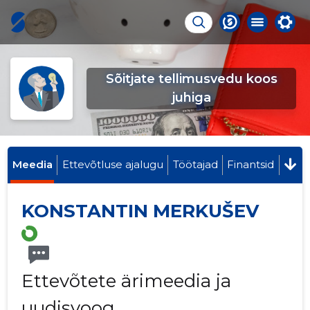
Sõitjate tellimusvedu koos
juhiga
Meedia
Ettevõtluse ajalugu
Töötajad
Finantsid
KONSTANTIN MERKUŠEV
Ettevõtete ärimeedia ja
uudisvoog