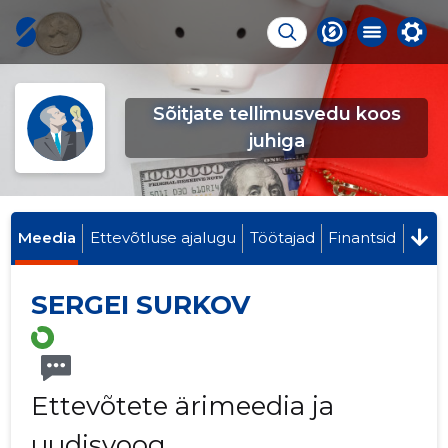
Sõitjate tellimusvedu koos
juhiga
Meedia
Ettevõtluse ajalugu
Töötajad
Finantsid
SERGEI SURKOV
Ettevõtete ärimeedia ja
uudisvoog