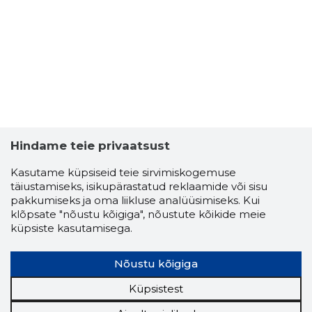
3
Hindame teie privaatsust
Kasutame küpsiseid teie sirvimiskogemuse
täiustamiseks, isikupärastatud reklaamide või sisu
pakkumiseks ja oma liikluse analüüsimiseks. Kui
klõpsate "nõustu kõigiga", nõustute kõikide meie
küpsiste kasutamisega.
Nõustu kõigiga
Küpsistest