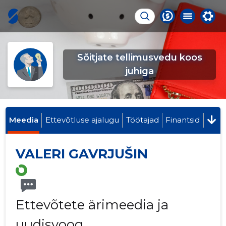
Sõitjate tellimusvedu koos
juhiga
Meedia
Ettevõtluse ajalugu
Töötajad
Finantsid
VALERI GAVRJUŠIN
Ettevõtete ärimeedia ja
uudisvoog