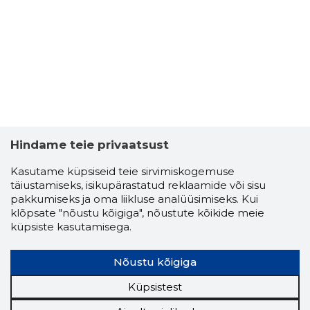
3
Hindame teie privaatsust
Kasutame küpsiseid teie sirvimiskogemuse
täiustamiseks, isikupärastatud reklaamide või sisu
pakkumiseks ja oma liikluse analüüsimiseks. Kui
klõpsate "nõustu kõigiga", nõustute kõikide meie
küpsiste kasutamisega.
Nõustu kõigiga
Küpsistest