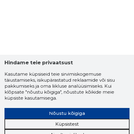
3
Hindame teie privaatsust
Kasutame küpsiseid teie sirvimiskogemuse
täiustamiseks, isikupärastatud reklaamide või sisu
pakkumiseks ja oma liikluse analüüsimiseks. Kui
klõpsate "nõustu kõigiga", nõustute kõikide meie
küpsiste kasutamisega.
Nõustu kõigiga
HEIKI MEE
Usaldusv
Küpsistest