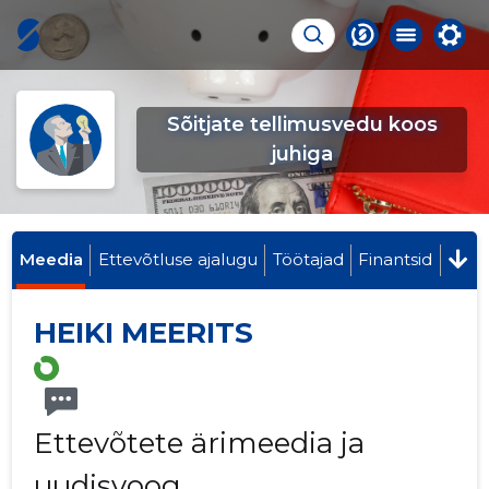
Sõitjate tellimusvedu koos
juhiga
Meedia
Ettevõtluse ajalugu
Töötajad
Finantsid
HEIKI MEERITS
Ettevõtete ärimeedia ja
uudisvoog