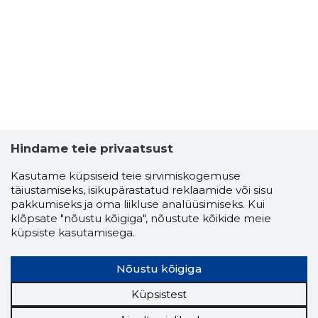
Hindame teie privaatsust
Kasutame küpsiseid teie sirvimiskogemuse
täiustamiseks, isikupärastatud reklaamide või sisu
VALEV TE
pakkumiseks ja oma liikluse analüüsimiseks. Kui
Usaldusv
klõpsate "nõustu kõigiga", nõustute kõikide meie
küpsiste kasutamisega.
Nõustu kõigiga
Küpsistest