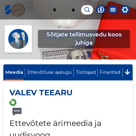
Sõitjate tellimusvedu koos
juhiga
Meedia
Ettevõtluse ajalugu
Töötajad
Finantsid
VALEV TEEARU
Ettevõtete ärimeedia ja
uudisvoog